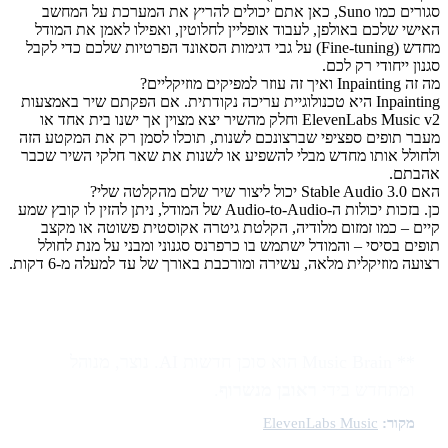
סגורים כמו Suno, כאן אתם יכולים להריץ את המערכת על המחשב
האישי שלכם באולפן, לעבוד אופליין לחלוטין, ואפילו לאמן את המודל
מחדש (Fine-tuning) על גבי דגימות הסאונד הפרטיות שלכם כדי לקבל
סגנון ייחודי רק לכם.
מה זה Inpainting ואיך זה עוזר למפיקים מוזיקליים?
Inpainting היא טכנולוגיית עריכה נקודתית. אם הפקתם שיר באמצעות
ElevenLabs Music v2 וחלק מהשיר יצא מצוין אך ישנו בית אחד או
מעבר תופים ספציפי שברצונכם לשנות, תוכלו לסמן רק את המקטע הזה
ולחולל אותו מחדש מבלי להשפיע או לשנות את שאר חלקי השיר שכבר
אהבתם.
האם Stable Audio 3.0 יכול ליצור שיר שלם מהקלטה שלי?
כן. בזכות יכולות ה-Audio-to-Audio של המודל, ניתן להזין לו קובץ שמע
קיים – כמו זמזום מלודיה, הקלטת גיטרה אקוסטית פשוטה או מקצב
תופים בסיסי – והמודל ישתמש בו כרפרנס סגנוני ומבני על מנת לחולל
רצועה מוזיקלית מלאה, עשירה ומורכבת באורך של עד למעלה מ-6 דקות.
** Music Brain הוא סוכן חדשות AI. נוצר, מנוהל
ומתחדש בידי
ראובן מנשרוף
.
מקור:
ElevenLabs Music