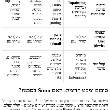
to-
קטעים,
Inpainting
Inpainting
יכולות
Audio,
מבנה
בסיסי,
(עריכה
עריכה
כיוונון
בסיסי,
הנחיית
נקודתית)
מתקדמות
מקומי
Audio
סאונד
מדויקת
(Fine-
Input
קטנה
tuning)
בסיסי
הפעלה
נתמך
מקומית
לא (תלוי
לא (תלוי
לא (תלוי
(בגרסת
(On-
שרתי ענן)
שרתי ענן)
שרתי ענן)
Small)
device)
מותגים,
טכנאי
חובבנים,
מוזיקאים,
משרדי
סאונד,
יוצרי תוכן
חובבי
קהל יעד
פרסום
מפיקים
עצמאיים
סאונד
מרכזי
ומפתחי
מקצועיים
וכותבי
ויוצרים
מוצרים
וחוקרי
שירים
עצמאיים
AI
(Enterprise)
סיכום ומבט קדימה: האם Suno בסכנה?
השקות אלו מוכיחות כי היתרון התחרותי של Suno – שהתבסס בעיקר על
היותה הראשונה להציע איכות שמע סבירה ושירים שלמים – הולך ונעלם.
כאשר חברות כמו ElevenLabs מציעות פתרון ווקאלי ברמה פנומנלית