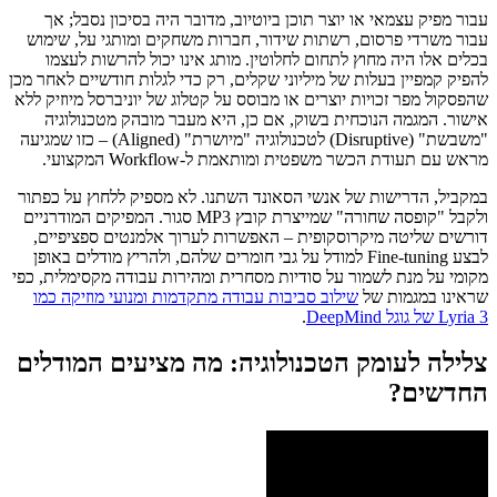
עבור מפיק עצמאי או יוצר תוכן ביוטיוב, מדובר היה בסיכון נסבל; אך
עבור משרדי פרסום, רשתות שידור, חברות משחקים ומותגי על, שימוש
בכלים אלו היה מחוץ לתחום לחלוטין. מותג אינו יכול להרשות לעצמו
להפיק קמפיין בעלות של מיליוני שקלים, רק כדי לגלות חודשיים לאחר מכן
שהפסקול מפר זכויות יוצרים או מבוסס על קטלוג של יוניברסל מיוזיק ללא
אישור. המגמה הנוכחית בשוק, אם כן, היא מעבר מובהק מטכנולוגיה
"משבשת" (Disruptive) לטכנולוגיה "מיושרת" (Aligned) – כזו שמגיעה
מראש עם תעודת הכשר משפטית ומותאמת ל-Workflow המקצועי.
במקביל, הדרישות של אנשי הסאונד השתנו. לא מספיק ללחוץ על כפתור
ולקבל "קופסה שחורה" שמייצרת קובץ MP3 סגור. המפיקים המודרניים
דורשים שליטה מיקרוסקופית – האפשרות לערוך אלמנטים ספציפיים,
לבצע Fine-tuning למודל על גבי חומרים שלהם, ולהריץ מודלים באופן
מקומי על מנת לשמור על סודיות מסחרית ומהירות עבודה מקסימלית, כפי
שראינו במגמות של
שילוב סביבות עבודה מתקדמות ומנועי מוזיקה כמו
Lyria 3 של גוגל DeepMind
.
צלילה לעומק הטכנולוגיה: מה מציעים המודלים
החדשים?