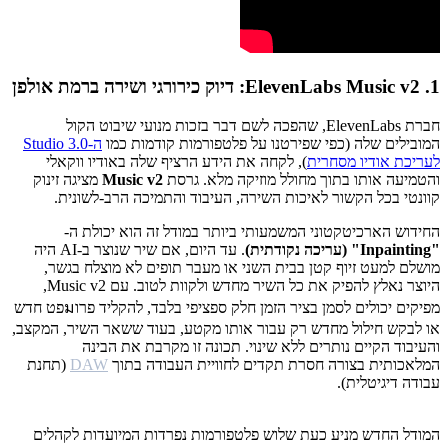
1. ElevenLabs Music v2: דיוק כירורגי ושירה ברמת אולפן
חברת ElevenLabs, שהפכה לשם דבר בזכות מנועי שיבוט הקול
המובילים שלה (כפי שפירטנו על פלטפורמות קודמות כמו
ה-Studio 3.0
לעריכת אודיו מסחרית
), לקחה את הידע הרציף שלה באודיו ווקאלי
והטמיעה אותו בתוך מחולל מוזיקה מלא. גרסת
Music v2
מציגה זינוק
קוונטי בכל הקשור לאיכות השירה, העיבוד והתמיכה הרב-לשונית.
החידוש הארכיטקטוני המשמעותי ביותר במודל זה הוא יכולת ה-
"Inpainting" (עריכה נקודתית)
. עד היום, אם שיר שנוצר ב-AI היה
מושלם למעט זיוף קטן בבית השני או מעבר תופים לא מוצלח בגשר,
היוצר נאלץ להפיק את כל השיר מחדש ולקוות לטוב. עם Music v2,
מפיקים יכולים לסמן בציר הזמן חלק ספציפי בלבד, להקליד פרוมפט חדש
או לבקש חילול מחדש רק עבור אותו מקטע, בעוד ששאר השיר, המקצב,
והעיבוד הקיים נותרים ללא שינוי. תכונה זו מקרבת את הבינה
המלאכותית בצורה חסרת תקדים לחוויית העבודה בתוך
DAW
(תחנת
עבודה דיגיטלית).
המודל החדש מניע כעת שלוש פלטפורמות נפרדות המיועדות לקהלים