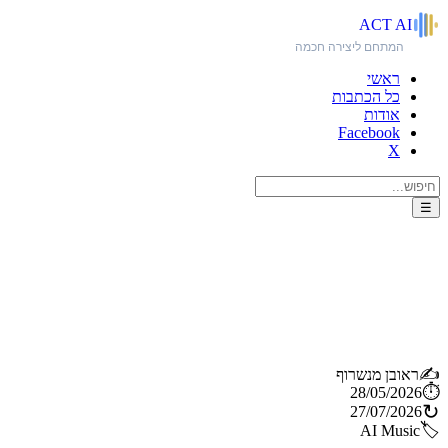
ACT
AI
המתחם ליצירה חכמה
ראשי
כל הכתבות
אודות
Facebook
X
☰
הקרב על המוזיקה: ElevenLabs
Music v2 נגד Stable Audio 3.0
– האם זה הסוף של Suno AI?
✍️
ראובן מנשרוף
⏱️
28/05/2026
↻
27/07/2026
🏷️
AI Music