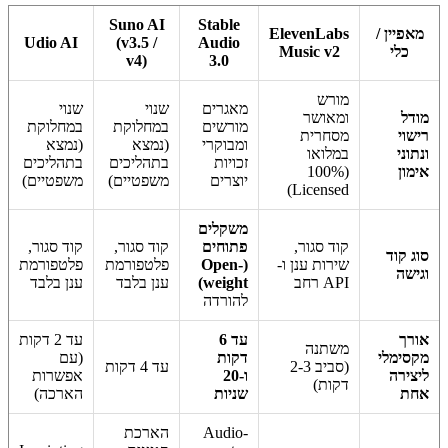
Suno AI
Stable
מאפיין /
ElevenLabs
Udio AI
(v3.5 /
Audio
כלי
Music v2
v4)
3.0
מורש
מאגרים
שנוי
שנוי
מודל
ומאושר
מורשים
במחלוקת
במחלוקת
רישוי
מסחרית
ומבוקרי
(נמצא
(נמצא
ונתוני
במלואו
זכויות
בתהליכים
בתהליכים
אימון
(100%
יוצרים
משפטיים)
משפטיים)
Licensed)
משקלים
קוד סגור,
פתוחים
קוד סגור,
קוד סגור,
סוג קוד
שירות ענן ו-
(Open-
פלטפורמת
פלטפורמת
וגישה
API רחב
weight)
ענן בלבד
ענן בלבד
להורדה
אורך
עד 6
עד 2 דקות
משתנה
מקסימלי
דקות
(עם
(סביב 2-3
עד 4 דקות
ליצירה
ו-20
אפשרות
דקות)
אחת
שניות
הארכה)
Audio-
הארכת