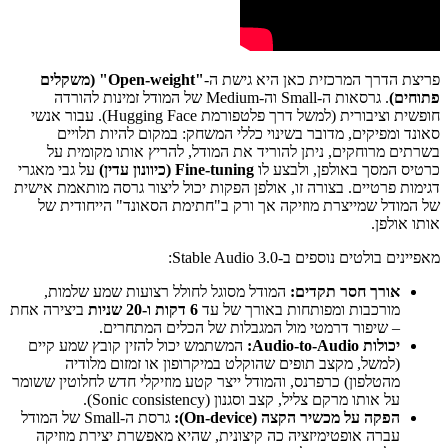
פריצת הדרך המרכזית כאן היא גישת ה-
"Open-weight" (משקלים
פתוחים)
. גרסאות ה-Small וה-Medium של המודל זמינות להורדה
חופשית וציבורית (למשל דרך פלטפורמת Hugging Face). עבור אנשי
סאונד ומפיקים, מדובר בשינוי כללי המשחק: במקום להיות תלויים
בשרתים מרוחקים, ניתן להוריד את המודל, להריץ אותו מקומית על
כרטיס המסך באולפן, ולבצע לו
Fine-tuning (כיוונון עדין)
על גבי מאגרי
דגימות פרטיים. בצורה זו, אולפן הפקות יכול ליצור גרסה מותאמת אישית
של המודל שמייצרת מוזיקה אך ורק ב"חתימת הסאונד" הייחודית של
אותו אולפן.
מאפיינים בולטים נוספים ב-Stable Audio 3.0:
אורך חסר תקדים:
המודל מסוגל לחולל רצועות שמע שלמות,
מורכבות ומפותחות באורך של עד
6 דקות ו-20 שניות
ביצירה אחת
– שיפור דרמטי מול המגבלות של הכלים המתחרים.
יכולות Audio-to-Audio:
המשתמש יכול להזין קובץ שמע קיים
(למשל, מקצב תופים שהוקלט במיקרופון או זמזום מלודיה
מהטלפון) כרפרנס, והמודל ייצר קטע מוזיקלי חדש לחלוטין ששומר
על אותו מרקם צליל, קצב וסגנון (Sonic consistency).
הפקה על מכשיר הקצה (On-device):
גרסת ה-Small של המודל
עברה אופטימיזציה כה קיצונית, שהיא מאפשרת יצירת מוזיקה