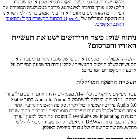
מלאה ישירות על גבי מכשיר הקצה (סמארטפון או מחשב נייד
חלש) ללא צורך בחיבור לאינטרנט. מדובר בטכנולוגיה המזכירה את
הפיתוחים האחרונים בתחום האודיו בזמן אמת, בדומה למה שראינו
עם השקת המודלים של
OpenAI בתחום תקשורת הקול והסאונד
האינטראקטיבי
.
ניתוח שוק: כיצד החידושים ישנו את תעשיית
האודיו והפרסום?
ההשקה הכפולה הזו מסמנת את סופו של שלב הניסויים ומעבירה את
התעשייה לשלב היישום התעשייתי. להלן ניתוח ההשפעה המיידית על
ארבעת הסקטורים המרכזיים:
תעשיית ההפקה המוזיקלית
עבור מפיקים מוזיקליים, כלי ה-AI מפסיקים להיות איום והופכים ל"עוזרי
הפקה" מן המניין. היכולת להשתמש ב-Audio-to-Audio בתוך Stable
Audio 3.0 פירושה שמפיק יכול לקחת סקיצה ראשונית גרועה, להזין
אותה למודל ולקבל רעיונות לעיבודים תזמורתיים מורכבים בתוך שניות.
תכונת ה-Inpainting של ElevenLabs הופכת את הכלי למעין "עורך
סאונד חכם" בתוך ה-DAW, המאפשר לתקן טעויות מבלי להקליט
מחדש, מה שחוסך שעות של עבודה סיזיפית באולפן.