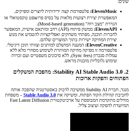
שונים:
ElevenMusic:
פלטפורמת קצה ידידותית ליוצרים ומפיקים,
המאפשרת יצירת רצועות מלאות על בסיס פרוมפט טקסטואלי או
הגדרת "מצב רוח" (Mood-based generation).
ElevenAPI:
ממשק פיתוח (API) רחב ומותאם אישית, המאפשר
לחברות תוכנה, מפתחי משחקים ואפליקציות להטמיע את מנוע
יצירת המוזיקה ישירות בתוך המוצרים שלהם.
ElevenCreative:
המענה המושלם למותגים וצוותי תוכן דיגיטלי.
פלטפורמה זו מפיקה מוזיקה המותרת לשימוש מסחרי מלא ללא
עמלות סנכרון (Sync fees), ללא סיכונים משפטיים ועם זכויות
שימוש גלובליות מובנות מראש.
2. Stability AI Stable Audio 3.0: מהפכת המשקלים
הפתוחים והפקות ארוכות
מנגד, חברת Stability AI ממשיכה לדבוק באסטרטגיה שהפכה אותה
לחביבת קהילת הקוד הפתוח, ומשיקה את
Stable Audio 3.0
– משפחת
מודלים מתקדמת המבוססת על ארכיטקטורת Fast Latent Diffusion
המיועדת להפקה ועיצוב צליל.