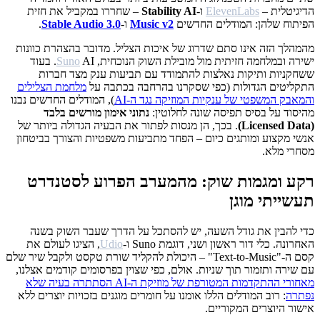
הדיגיטלית –
ElevenLabs
ו-
Stability AI
– שחררו במקביל את חזית
הפיתוח שלהן: המודלים החדשים
Music v2
ו-
Stable Audio 3.0
.
מהמהלך הזה אינו סתם שדרוג של איכות הצליל. מדובר בהצהרת כוונות
ישירה ובמלחמה חזיתית מול מובילת השוק הנוכחית,
Suno
AI. בעוד
ששחקניות ותיקות נאלצות להתמודד עם תביעות ענק מצד חברות
התקליטים הגדולות (כפי שסקרנו בהרחבה בכתבה על
מלחמת הצלילים
והמאבק המשפטי של ענקיות המוזיקה נגד ה-AI
), המודלים החדשים נבנו
מהיסוד על בסיס תפיסה שונה לחלוטין:
נתוני אימון מורשים בלבד
(Licensed Data)
. בכך, הן מנסות לפתור את הבעיה הגדולה ביותר של
אנשי מקצוע ומותגים כיום – הפחד מתביעות משפטיות והצורך בביטחון
מסחרי מלא.
רקע ומגמות שוק: מהמערב הפרוע לסטנדרט
תעשייתי מוגן
כדי להבין את גודל השעה, יש להסתכל על הדרך שעבר השוק בשנה
האחרונה. כלי דור ראשון ושני, דוגמת Suno ו-
Udio
, הציגו לעולם את
קסם ה-"Text-to-Music" – היכולת להקליד שורת טקסט ולקבל שיר שלם
עם שירה ותזמור תוך שניות. אולם, כפי שצוין בפרסומים קודמים אצלנו,
מאחורי ההתקדמות המטורפת של מוזיקת ה-AI הסתתרה בעיה שלא
נפתרה
: רוב המודלים הללו אומנו על חומרים מוגנים בזכויות יוצרים ללא
אישור היוצרים המקוריים.