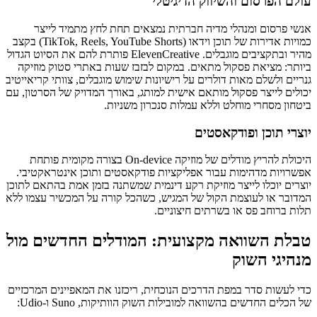
עולם הפרסום והשיווק הדיגיטלי
אנשי פרסום ומנהלי מדיה חברתית נמצאים תחת לחץ מתמיד לייצר
כמויות אדירות של תוכן וידאו (TikTok, Reels, YouTube Shorts) בקצב
מהיר ובתקציבים מוגבלים. ElevenCreative פותרת להם את הסיוט הגדול
ביותר: מציאת פסקול מתאים. במקום לבזבז שעות באתרי סטוק מוזיקה
גנריים ולשלם מאות דולרים על רישיונות שימוש מוגבלים, צוותי קריאייטיב
יכולים לייצר פסקול מותאם אישית למותג, באורך המדויק של הסרטון, עם
ביטחון מסחרי מוחלט וללא עמלות סנכרון משניות.
יוצרי תוכן ופודקאסטים
היכולת להריץ מודלים של מוזיקה On-device בצורה מקומית פותחת
אפשרויות מדהימות עבור אפליקציות פודקאסטים ותוכן אינטראקטיבי.
יוצרים יוכלו לייצר מוזיקת רקע דינמית שמשתנה בזמן אמת בהתאם לתוכן
המדובר או לעוצמת הקול של המגיש, כשהכל קורה על המכשיר עצמו ללא
תלות ברוחב פס או בשרתים חיצוניים.
טבלת השוואה מקצועית: המודלים החדשים מול
מנהיגי השוק
כדי לעשות סדר במפת הדרכים הנוכחית, ריכזנו את המאפיינים המרכזיים
של הכלים החדשים בהשוואה למובילות השוק הוותיקות, Suno ו-Udio: