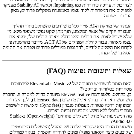
לצד יכולות עריכה כירורגיות כמו Inpainting, וכאשר Stability AI מעניקה
למפיקים את המפתחות לקוד עצמו באמצעות משקלים פתוחים, מאזן
הכוחות משתנה.
העתיד של מוזיקת ה-AI שייך לכלים שיודעים להשתלב בתוך תהליך
העבודה הקיים של אנשי המקצוע, תוך מתן שקט נפשי משפטי מלא. מי
שלא ישכיל לאמץ את הכלים הללו כחלק מארגז הכלים שלו, ימצא את
עצמו מאחור. עבור קהילת המפיקים של ACT AI, מדובר בהזדמנות פז
לקחת את השליטה לידיים, להתנסות במודלים פתוחים ולפתח את חתימת
הסאונד של המחר.
שאלות ותשובות נפוצות (FAQ)
האם מותר להשתמש במוזיקה של ElevenLabs Music v2 לפרסומות
מסחריות בטלוויזיה ובדיגיטל?
כן, בהחלט. פלטפורמת ElevenCreative מיועדת בדיוק למטרה זו. החברה
משתמשת אך ורק בנתוני אימון מורשים (Licensed data), ולכן היצירות
המופקות דרכה פטורות מעמלות סנכרון (Sync fees) ומאושרות לשימוש
מסחרי גלובלי ללא חשש מתביעות זכויות יוצרים.
מה המשמעות של מודל "משקלים פתוחים" (Open-weight) ב-Stable
Audio 3.0?
משמעות הדבר היא שקובצי הליבה של המודל (המשקלים המתמטיים
שקובעים כיצד הסאונד מופק) זמינים להורדה חופשית. בניגוד למודלים