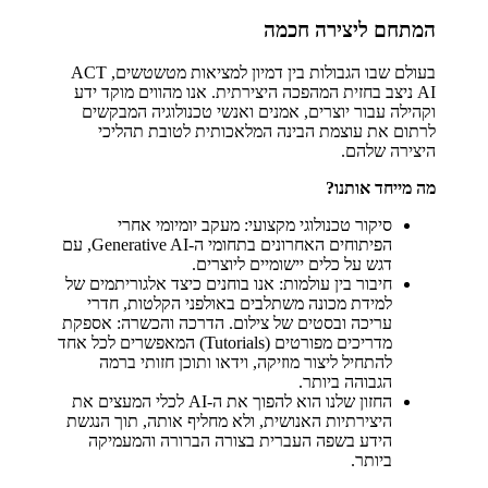
המתחם ליצירה חכמה
בעולם שבו הגבולות בין דמיון למציאות מטשטשים, ACT
AI ניצב בחזית המהפכה היצירתית. אנו מהווים מוקד ידע
וקהילה עבור יוצרים, אמנים ואנשי טכנולוגיה המבקשים
לרתום את עוצמת הבינה המלאכותית לטובת תהליכי
היצירה שלהם.
מה מייחד אותנו?
סיקור טכנולוגי מקצועי: מעקב יומיומי אחרי
הפיתוחים האחרונים בתחומי ה-Generative AI, עם
דגש על כלים יישומיים ליוצרים.
חיבור בין עולמות: אנו בוחנים כיצד אלגוריתמים של
למידת מכונה משתלבים באולפני הקלטות, חדרי
עריכה ובסטים של צילום. הדרכה והכשרה: אספקת
מדריכים מפורטים (Tutorials) המאפשרים לכל אחד
להתחיל ליצור מוזיקה, וידאו ותוכן חזותי ברמה
הגבוהה ביותר.
החזון שלנו הוא להפוך את ה-AI לכלי המעצים את
היצירתיות האנושית, ולא מחליף אותה, תוך הנגשת
הידע בשפה העברית בצורה הברורה והמעמיקה
ביותר.