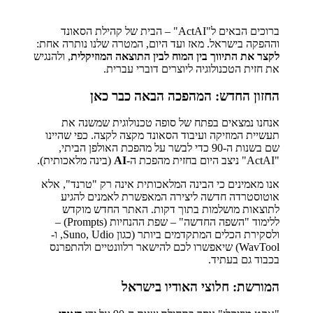
ברוכים הבאים ל"ActAI" – הבית של קהילת הסאונד
וההפקה בישראל. מאז ועד היום, המטרה שלנו נותרה אחת:
לקצר את התיווך בין המוח לבין התוצאה המוזיקלית
, ולהנגיש
את חזית הטכנולוגיה ליוצרים דוברי עברית.
החזון החדש: המהפכה הבאה כבר כאן
אנחנו נמצאים בפתח של סופה טכנולוגית שמשנה את
תעשיית המוזיקה ועיבוד הסאונד מקצה לקצה. כפי שהיינו
שם בשנות ה-90 כדי לבשר על מהפכת האולפן הביתי,
"ActAI" ניצב היום בחזית מהפכת ה-
AI
(בינה מלאכותית).
אנו מאמינים כי הבינה המלאכותית אינה רק "טרנד", אלא
אוטוסטרדה חדשה ליצירה המאפשרת לאמנים להגיע
לתוצאות מושלמות בתוך דקות. האתר החדש מוקדש
ללימוד "השפה החדשה" – שפת ההנחיות (Prompts) –
ולסקירת הכלים המתקדמים ביותר (כגון Suno, Udio, ו-
WavTool) שיאפשרו לכם להישאר רלוונטיים ולהתפרנס
בכבוד גם בעתיד.
המורשת: חלוצי האודיו בישראל