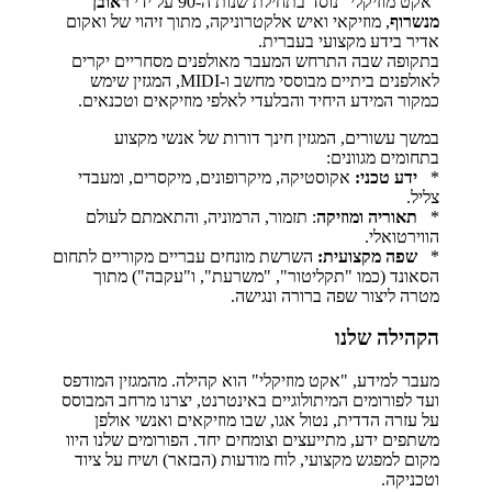
"אקט מוזיקלי" נוסד בתחילת שנות ה-90 על ידי
ראובן
מנשרוף
, מוזיקאי ואיש אלקטרוניקה, מתוך זיהוי של ואקום
אדיר בידע מקצועי בעברית.
בתקופה שבה התרחש המעבר מאולפנים מסחריים יקרים
לאולפנים ביתיים מבוססי מחשב ו-MIDI, המגזין שימש
כמקור המידע היחיד והבלעדי לאלפי מוזיקאים וטכנאים.
במשך עשורים, המגזין חינך דורות של אנשי מקצוע
בתחומים מגוונים:
*
ידע טכני:
אקוסטיקה, מיקרופונים, מיקסרים, ומעבדי
צליל.
*
תאוריה ומוזיקה
: תזמור, הרמוניה, והתאמתם לעולם
הווירטואלי.
*
שפה מקצועית:
השרשת מונחים עבריים מקוריים לתחום
הסאונד (כמו "תקליטור", "משרעת", ו"עקבה") מתוך
מטרה ליצור שפה ברורה ונגישה.
הקהילה שלנו
מעבר למידע, "אקט מוזיקלי" הוא קהילה. מהמגזין המודפס
ועד לפורומים המיתולוגיים באינטרנט, יצרנו מרחב המבוסס
על עזרה הדדית, נטול אגו, שבו מוזיקאים ואנשי אולפן
משתפים ידע, מתייעצים וצומחים יחד. הפורומים שלנו היוו
מקום למפגש מקצועי, לוח מודעות (הבזאר) ושיח על ציוד
וטכניקה.