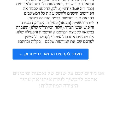
והסאונד תוך שניות, באמצעות כלי בינה מלאכותית
(כמו ChatGPT ודומיו). לכן, החלטנו לסגור את
הפורומים הישנים ולהשקיע את כל המשאבים
בהבאת תוכן וחדשות ברמה הגבוהה ביותר.
לוח היד-שנייה (הבזאר)
פעילות הקנייה, המכירה
וחיפוש אנשי הצוות (הלוח המיתולוגי שלנו) הועברה
במלואה לקבוצת הפייסבוק הרשמית והפעילה שלנו.
אנו מזמינים אתכם להצטרף לקהילה ולהמשיך
לפרסם שם את המודעות שלכם – בקלות ובחינם!
מעבר לקבוצת הבזאר בפייסבוק ←
אנו מודים לכם על שנים של נאמנות ומזמינים
אתכם להמשיך לגלות איתנו את עתיד
היצירה המוזיקלית!