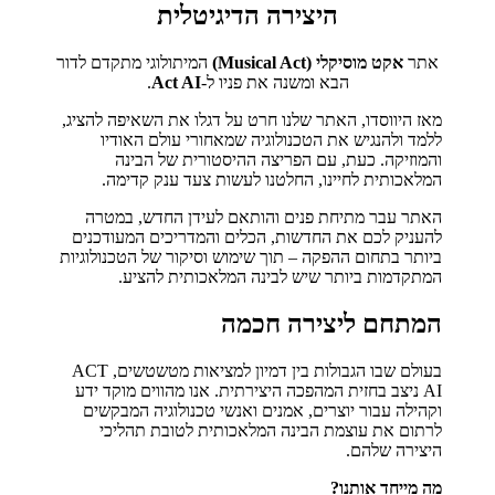
היצירה הדיגיטלית
אתר
אקט מוסיקלי (Musical Act)
המיתולוגי מתקדם לדור
הבא ומשנה את פניו ל-
Act AI
.
מאז היווסדו, האתר שלנו חרט על דגלו את השאיפה להציג,
ללמד ולהנגיש את הטכנולוגיה שמאחורי עולם האודיו
והמוזיקה. כעת, עם הפריצה ההיסטורית של הבינה
המלאכותית לחיינו, החלטנו לעשות צעד ענק קדימה.
האתר עבר מתיחת פנים והותאם לעידן החדש, במטרה
להעניק לכם את החדשות, הכלים והמדריכים המעודכנים
ביותר בתחום ההפקה – תוך שימוש וסיקור של הטכנולוגיות
המתקדמות ביותר שיש לבינה המלאכותית להציע.
המתחם ליצירה חכמה
בעולם שבו הגבולות בין דמיון למציאות מטשטשים, ACT
AI ניצב בחזית המהפכה היצירתית. אנו מהווים מוקד ידע
וקהילה עבור יוצרים, אמנים ואנשי טכנולוגיה המבקשים
לרתום את עוצמת הבינה המלאכותית לטובת תהליכי
היצירה שלהם.
מה מייחד אותנו?