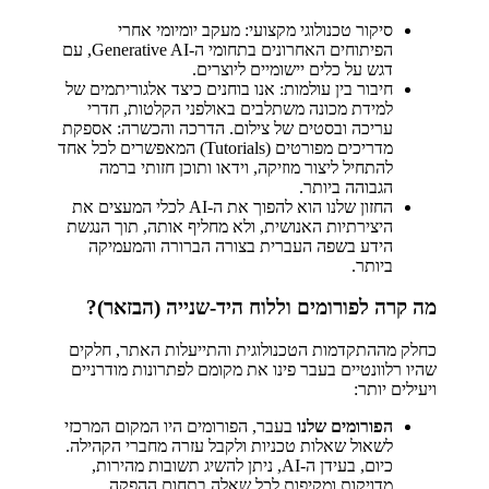
סיקור טכנולוגי מקצועי: מעקב יומיומי אחרי
הפיתוחים האחרונים בתחומי ה-Generative AI, עם
דגש על כלים יישומיים ליוצרים.
חיבור בין עולמות: אנו בוחנים כיצד אלגוריתמים של
למידת מכונה משתלבים באולפני הקלטות, חדרי
עריכה ובסטים של צילום. הדרכה והכשרה: אספקת
מדריכים מפורטים (Tutorials) המאפשרים לכל אחד
להתחיל ליצור מוזיקה, וידאו ותוכן חזותי ברמה
הגבוהה ביותר.
החזון שלנו הוא להפוך את ה-AI לכלי המעצים את
היצירתיות האנושית, ולא מחליף אותה, תוך הנגשת
הידע בשפה העברית בצורה הברורה והמעמיקה
ביותר.
מה קרה לפורומים וללוח היד-שנייה (הבזאר)?
כחלק מההתקדמות הטכנולוגית והתייעלות האתר, חלקים
שהיו רלוונטיים בעבר פינו את מקומם לפתרונות מודרניים
ויעילים יותר:
הפורומים שלנו
בעבר, הפורומים היו המקום המרכזי
לשאול שאלות טכניות ולקבל עזרה מחברי הקהילה.
כיום, בעידן ה-AI, ניתן להשיג תשובות מהירות,
מדויקות ומקיפות לכל שאלה בתחום ההפקה