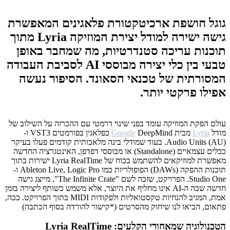
גוגל חושפת ארכיטקטורת פלאגינים המאפשרת
גישה ישירה למודל יצירת המוזיקה Lyria מתוך
תוכנות עריכה סטנדרטיות, מה שמחבר באופן
טבעי בין כלי יצירה מבוססי AI לסביבת העבודה
המסורתית של טכנאי הסאונד. הסיפור נעשה
אפילו פרקטי יותר.
עולם הפקת המוזיקה עומד בפני שינוי דרמטי עם ההכרזה על השילוב של
מודל
Lyria
מבית
Google
DeepMind כפלאגין בפורמטים VST3 ו-
Audio Units (AU). בעוד שמודלי בינה מלאכותית קודמים פעלו בעיקר
ככלים עצמאיים (Standalone) או מבוססי דפדפן, האינטגרציה החדשה
מאפשרת למוזיקאים להשתמש בכוח של Lyria RealTime ישירות בתוך
תוכנות ההפקה (DAWs) הפופולריות כמו Ableton Live, Logic Pro ו-
Studio One. הפרויקט, שזכה לשם "The Infinite Crate", מייצג גישה
חדשה שבה ה-AI אינו מחליף את היוצר, אלא משמש כשותף ליצירה בזמן
אמת, המגיב להנחיות טקסטואליות ולפקודות MIDI בתוך הפרויקט. ככה,
פתאום, הביאו לנו שיחוק מהסרטים (*קישור להורדה בסוף הכתבה)
הטכנולוגיה שמאחורי הקלעים: Lyria RealTime