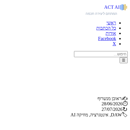
ACT
AI
המתחם ליצירה חכמה
ראשי
כל הכתבות
אודות
Facebook
X
☰
מודל ה-AI של גוגל (Lyria) נוחת
ישירות בתוך ה-DAW שלכם
✍️
ראובן מנשרוף
⏱️
28/06/2026
↻
27/07/2026
🏷️
DAW, אינטגרציה, מוזיקה AI