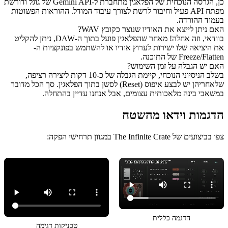
כן, הגרסה הנוכחית של הפלאגין מתחברת ל-Gemini API של גוגל ודורשת
מפתח API פעיל וחיבור לרשת לצורך עיבוד המודל. ההוראות הפשוטות
בעמוד ההורדה.
האם ניתן לייצא את האודיו שנוצר כקובץ WAV?
בוודאי, וזה אחלה! מאחר שהפלאגין פועל בתוך ה-DAW, ניתן להקליט
את היציאה שלו ישירות לערוץ אודיו או להשתמש בפונקציות ה-
Freeze/Flatten של התוכנה.
האם יש הגבלה על זמן השימוש?
בשלב הניסיוני הנוכחי, קיימת הגבלה של כ-10 דקות ליצירה רציפה,
שלאחריהן יש לבצע איפוס (Reset) לסשן בתוך הפלאגין. סך הכל מדובר
במשאבי בינה מלאכותית עצומים, אבל אנחנו עדיין בהתחלה.
הדגמות וידאו מהשטח
צפו בביצועים של The Infinite Crate במגוון תרחישי הפקה:
הדגמה כללית
טכניקות דגימה