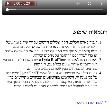
דוגמאות שימוש
לנבור בארגז הכלים: חקרו צלילים חדשים על ידי שילוב ומיזוג של
ז'אנרים, מצבי רוח, כלי נגינה או כל דבר שעולה על דעתכם.
דגמו (סימפול) מתוך זרם המוזיקה כדי לעורר את ההשראה שלכם
או כדי לעזור לכם להתגבר על מחסום יצירתי.
ג׳אם - בצעו ג'אם עם Lyria RealTime והשתמשו בו ליצירת ערוצי
ליווי דינמיים שיהיו שונים בכל פעם, תוך שהן
משתנים ומתפתחים בזמן שאתם מנגנים מעליהם.
להיות דיג'יי של פרומפטים- נגנו על ה-Lyria RealTime ממש כמו
על כלי נגינה חי. השתמשו בפרומפטים ובבקרים מתקדמים כדי
לגוון את התזמור, הטקסטורה והז'אנר. שלבו את הכלי בתוך סט
דיג'יי כדי להפעיל אפקטים ולמקסס אותו עם לופים אחרים.
*
לעמוד הורדת הפלגין