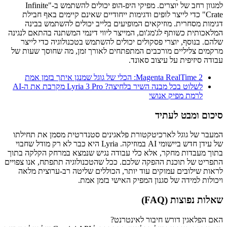
למגוון רחב של יוצרים. מפיקי היפ-הופ יכולים להשתמש ב-"Infinite
Crate" כדי לייצר לופים ודגימות ייחודיים שאינם קיימים באף חבילת
דגימות מסחרית. מוזיקאים המופיעים בלייב יכולים להשתמש בבינה
המלאכותית כשותף לג'מג'ום, המייצר ליווי דינמי המשתנה בהתאם לנגינה
שלהם. בנוסף, יוצרי פסקולים יכולים להשתמש בטכנולוגיה כדי לייצר
מרקמים צליליים מורכבים המתפתחים לאורך זמן, מה שחוסך שעות של
עבודה סיזיפית על עיצוב סאונד.
Magenta RealTime 2: הכלי של גוגל שמנגן איתך בזמן אמת
לשלוט בכל מבנה השיר בלחיצה? Lyria 3 Pro מקרבת את ה-AI
לרמת מפיק אנושי
סיכום ומבט לעתיד
המעבר של גוגל לארכיטקטורת פלאגינים סטנדרטית מסמן את תחילתו
של עידן חדש ביישומי AI במוזיקה. Lyria היא כבר לא רק מודל שחבוי
בתוך מעבדות מחקר, אלא כלי עבודה נגיש שנמצא במרחק הקלקה בתוך
התפריט של תוכנת ההפקה שלכם. ככל שהטכנולוגיה תתפתח, אנו צפויים
לראות שילובים עמוקים עוד יותר, הכוללים שליטה רב-ערוצית מלאה
ויכולות למידה של סגנון המפיק האישי בזמן אמת.
שאלות נפוצות (FAQ)
האם הפלאגין דורש חיבור לאינטרנט?