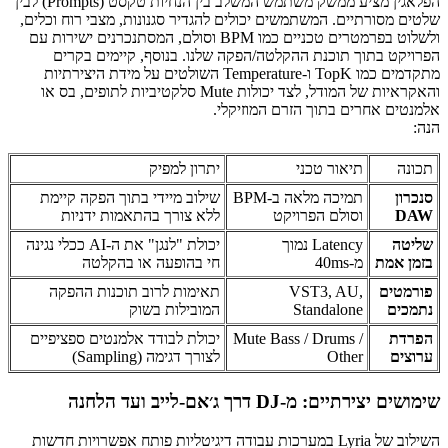
הפלאגין מציע ממשק משתמש המשלב בין הנחיות טקסט (Prompts) לבין
שלטים מסורתיים. המשתמשים יכולים להגדיר סגנונות, מצבי רוח וכלים,
ולשלוט בפרמטרים טכניים כמו BPM וסולם, המסתנכרנים ישירות עם
הפרויקט בתוך תוכנת ההקלטה/הפקה שלנו. בנוסף, קיימים בקרים
מתקדמים כמו TopK ו-Temperature השולטים על מידת היצירתיות
והאקראיות של המודל, לצד יכולות Mute סלקטיביות לתופים, בס או
אלמנטים אחרים בתוך הזרם המוזיקלי.
הנה:
תכונה
תיאור טכני
יתרון למפיק
סנכרון
תמיכה מלאה ב-BPM
שילוב מיידי בתוך הפקה קיימת
DAW
וסולם הפרויקט
ללא צורך בהתאמות ידניות
שליטה
Latency נמוך
יכולת "לנגן" את ה-AI ככלי נגינה
בזמן אמת
מ-40ms
חי בהופעה או בהקלטה
פורמטים
VST3, AU,
תאימות לרוב תוכנות ההפקה
נתמכים
Standalone
המובילות בשוק
הפרדת
Mute Bass / Drums /
יכולת לבודד אלמנטים ספציפיים
ערוצים
Other
לצורך דגימה (Sampling)
שימושים יצירתיים: מ-DJ דרך ג׳אם-לייב ועד הלחנה
השילוב של Lyria במערכות עבודה דיגיטליות פותח אפשרויות חדשות