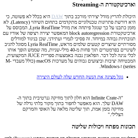
וארכיטקטורת ה-Streaming
היכולת להריץ מודל יצירתי מורכב בתוך
DAW
היא בכלל לא פשוטה, כי
היא דורשת פתרונות טכנולוגיים מתקדמים בתחום השיהוי (Latency). לא
מזמן כתבנו על כך שגוגל פיתחה את מודל Lyria RealTime, המבוסס על
ארכיטקטורת block autoregression המאפשר יצירה רציפה של אודיו עם
תגובתיות גבוהה במיוחד. זה פסיכי לגמרי ועתידני, שכן בניגוד למודלים
מסורתיים שיוצרים קטעים שלמים מראש, Lyria RealTime מסוגל להגיב
לשינויים בפרמטרים תוך פחות מ-40 מילי-שניות, מה שממש הופך אותו
לכלי נגינה לכל דבר. הפלאגין נבנה באמצעות ספריית JUCE המקצועית,
המבטיחה יציבות וביצועים גבוהים על מערכות macOS (כולל מעבדי M-
series) ו-Windows.
גוגל מציגה את הנשק החדש שלה לעולם היצירה
"ה-Infinite Crate הוא חלון לתוך מוזיקה גנרטיבית בתוך ה-
DAW שלך. הוא מאפשר לחפור בתוך מקור בלתי נדלה של
מוזיקה בזמן אמת, תוך שליטה מלאה על האופי והמרקם
הצלילי."
תכונות מפתח ויכולות שליטה