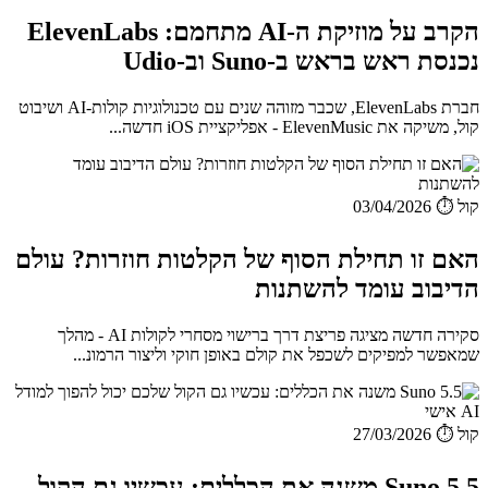
הקרב על מוזיקת ה-AI מתחמם: ElevenLabs
נכנסת ראש בראש ב-Suno וב-Udio
חברת ElevenLabs, שכבר מזוהה שנים עם טכנולוגיות קולות-AI ושיבוט
קול, משיקה את ElevenMusic - אפליקציית iOS חדשה...
קול
⏱️ 03/04/2026
האם זו תחילת הסוף של הקלטות חוזרות? עולם
הדיבוב עומד להשתנות
סקירה חדשה מציגה פריצת דרך ברישוי מסחרי לקולות AI - מהלך
שמאפשר למפיקים לשכפל את קולם באופן חוקי וליצור הרמונ...
קול
⏱️ 27/03/2026
Suno 5.5 משנה את הכללים: עכשיו גם הקול