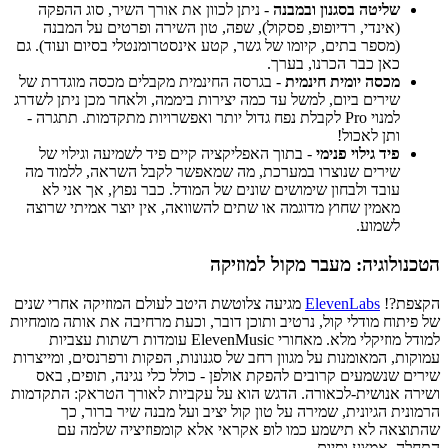
שליטה בסגנון ובמבנה
- ניתן לכוון את אורך השיר, סוג ההפקה
(אינדי, רדיופופ, פסקול), שפה, טון השירה ופרטים על המבנה
(מספר בתים, קיומו של גשר, קטע אינסטרומנטלי בסיום ועוד). גם
כאן כבר הכרנו, בערך.
מכסה יומית חינמית
- בגרסה החינמית מקבלים מכסה מוגדרת של
שירים ביום, למשל עד כמה יצירות ביממה, ולאחר מכן ניתן לשדרג
למנוי Pro לקבלת נפח גדול יותר ואפשרויות מתקדמות. תתגרה -
ותן לאכול!
פיד גילוי פנימי
- בתוך האפליקציה קיים פיד לשמיעה וגילוי של
שירים שנוצרו במערכת, מה שמאפשר לקבל השראה, ללמוד מה
עובד ולבחון שימושים שונים של המודל. כבר נפוץ, אך אני לא
מאמין שחוץ מדוגמה או שתים להשוואה, אין יוצר אמיתי שרוצה
לשמוע.
הטכנולוגיה: מעבר מקול למוזיקה
הקצפת?!
ElevenLabs
מגיעה צלוטשת היטב לעולם המוזיקה אחרי שנים
של פיתוח מודלי קול, נרטיב ותוכן דובר, וכעת מרחיבה את אותה מומחיות
למודל מוזיקלי מלא. מאחורי ElevenMusic עומדות רשתות עצביות
עמוקות, המאומנות על מגוון רחב של סגנונות, הפקות ורפרנסים, ומייצרות
שירים שנשמעים קרובים להפקת אולפן - כולל כלי נגינה, תופים, באס
ושירה אנושית-לכאורה. הדגש הוא על עקביות לאורך הטראק: התקדמות
הרמונית הגיונית, שמירה על טון קול יציב ועל מבנה שיר ברור, כך
שהתוצאה לא תישמע כמו לופ אקראי אלא קומפוזיציה שלמה עם
התחלה, אמצע וסיום.