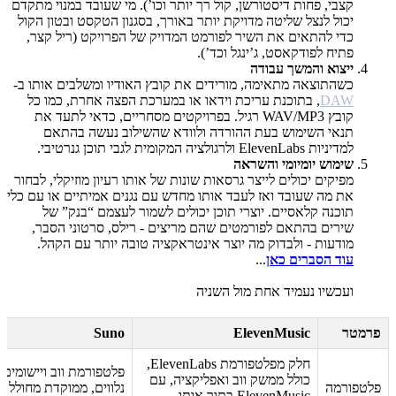
קצבי, פחות דיסטורשן, קול רך יותר וכו’). מי שעובד במנוי מתקדם
יכול לנצל שליטה מדויקת יותר באורך, בסגנון הטקסט ובטון הקול
כדי להתאים את השיר לפורמט המדויק של הפרויקט (ריל קצר,
פתיח לפודקאסט, ג’ינגל וכד’).
ייצוא והמשך עבודה
כשהתוצאה מתאימה, מורידים את קובץ האודיו ומשלבים אותו ב-
DAW
, בתוכנת עריכת וידאו או במערכת הפצה אחרת, כמו כל
קובץ WAV/MP3 רגיל. בפרויקטים מסחריים, כדאי לתעד את
תנאי השימוש בעת ההורדה ולוודא שהשילוב נעשה בהתאם
למדיניות ElevenLabs ולרגולציה המקומית לגבי תוכן גנרטיבי.
שימוש יומיומי והשראה
מפיקים יכולים לייצר גרסאות שונות של אותו רעיון מוזיקלי, לבחור
את מה שעובד ואז לעבד אותו מחדש עם נגנים אמיתיים או עם כלי
תוכנה קלאסיים. יוצרי תוכן יכולים לשמור לעצמם “בנק” של
שירים בהתאם לפורמטים שהם מריצים - רילס, סרטוני הסבר,
מודעות - ולבדוק מה יוצר אינטראקציה טובה יותר עם הקהל.
עוד
הסברים כאן
...
ועכשיו נעמיד אחת מול השניה
פרמטר
ElevenMusic
Suno
חלק מפלטפורמת ElevenLabs,
פלטפורמת ווב ויישומים
כולל ממשק ווב ואפליקציה, עם
פלטפורמה
נלווים, ממוקדת מחולל
ElevenMusic בתוך אותו