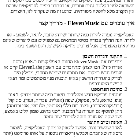
ההווה המתלבט). עבור מפיקים ומוזיקאים, זה יכול לשמש ככלי סקיצות
והשראה לפני הקלטת נגנים וזמרים, או כפתרון ביניים לפרויקטים שבהם
אין תקציב מלא להפקה מסורתית, וכרגע זה מה שעקרוני לנו, היוצרים.
איך עובדים עם ElevenMusic - מדריך קצר
האפליקציה נועדה להיות כמה שיותר ישירה: לחבר, לתאר, לשמוע - ואז
לחדד. הנה תהליך עבודה בסיסי המתאים גם למפיקים וגם ליוצרים שאינם
מוזיקאים מקצועיים אבל צורכים מוזיקה לקישוט, רקע ושופני בינה.
התקנה והגדרת חשבון
מורידים את ElevenMusic מחנות האפליקציות ב-iOS (גרסת
אנדרואיד?! חכו קצת) ומתחברים עם חשבון ElevenLabs קיים או
יוצרים חדש במקום. אם מתכננים שימוש מסחרי, מומלץ מיד
לבדוק בהגדרות החשבון באיזו תוכנית מנוי משתמשים ומה תנאי
הרישוי המעודכנים.
כתיבת הפרומפט
פותחים פרויקט חדש ומקלידים תיאור כמה שיותר מדויק: ז’אנר
(פופ, טראפ, ג’אז, פסקול), שפה (אנגלית, עברית, ועוד), סוג קול
(זכר/נקבה/הרכב), ומצב רוח כללי (אנרגטי, מלנכולי, אפי וכדומה).
ניתן להוסיף גם הערות על המבנה: “שני בתים, פזמון קליט באמצע,
גשר שקט ואז חזרה חזקה לסיום” שזה נחמד.
האזנה וטיוב התוצר
לאחר שהשיר נוצר, אפשר להאזין לו מתוך האפליקציה, לשמור
גרסאות שאהבתם ולבקש וריאציות נוספות על אותו פרומפט (יותר