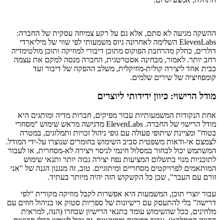
ההשקה מגיעה לא סתם, אלא גם על רקע צמיחה עסקית של החברה:
ElevenLabs השלימה לאחרונה גיוס משמעותי לפי שווי של מיליארדי
דולרים, כחלק מהרחבת הפוקוס מתוכן דיבורי למוזיקה ותוכן מולטימדיה
רחב יותר. לאמור, מבחינה אסטרטגית, החברה מנסה למקם את עצמה
כבית אחד ליצירה קולית-מוזיקלית, משלב ההפקה של דיבור ועד
קומפוזיציה של שירים שלמים.
מודל הרישוי: כיוון ידידותי ליוצרים
אחת הנקודות המשמעותיות עבור מפיקים, חברות מדיה ומותגים היא
מודל הרישוי של החברה. ElevenLabs מדגישה מראש שימוש “מסחרי
בטוח” ומציינת שיתופי פעולה עם גופי ניהול זכויות ותמלוגים, במטרה
לצמצם אי-ודאות משפטית סביב השימוש בחומרים שנוצרו על-ידי המודל.
המשתמש יכול לבחור במסלול חינמי לניסוי ויצירה לא-מסחרית, או לעבור
לתוכניות מנוי בתשלום המציעות נפח יצירה גבוה יותר ותנאי שימוש
המותאמים לפרויקטים מסחריים ומיתוגיים. טוב, זה מנגנון הגנה של "אני
זורם עם העבר", שכן כל הקשקוש הזה יהיה מיותר בעתיד.
עבור יוצרי תוכן, המשמעות היא אפשרות לקבל מוזיקה מקורית “לפי
דרישה” בלי להתעסק עם רישיונות של ספריות סטוק או בניהול חוזים עם
מלחינים, ככל שהשימוש עומד בתנאי הרישיון שבחרו (הנה, למראית