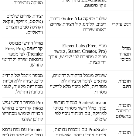
מוזיקה גנרטיבית.
אקו־סיסטם.
יצירת שירים שלמים
שילוב מוזיקה ו-Voice AI: דיבור,
(טקסט, מוזיקה, ווקאל)
דגש עיקרי
דיבוב, קלונינג קול ויצירת שירים
וקהילה סביב תוצרים
באותו שירות.
ויראליים.
מודל חודשי מבוסס
מנויי ElevenLabs (Free,
מודל
קרדיטים (Free, Pro,
Starter, Creator, Pro), כאשר
תמחור
Premier) לפי מספר
מוזיקה מחויבת לפי שימוש, אורך
בסיסי
גרסאות יצירה וקרדיטים
ווריאציות.
לחודש.
שימוש מוגבל בדקות/קרדיטים,
מספר מוגבל של קרדיטי
תוכנית
מתאים לניסוי וליצירה לא
ליום, יצירה ללא זכויות
חינם
מסחרית, ללא כיסוי מלא לרישוי
מסחריות מלאות, לעבוד
מסחרי.
ניסיונית ותרגול.
Starter/Creator במחיר חודשי
Pro במחיר חודשי נגיש,
תוכנית
נמוך, כולל רישוי מסחרי בסיסי
מאות קרדיטים בחודש
“כניסה”
למוזיקה, עם תמחור נוסף לפי
וזכויות שימוש מסחריות
בתשלום
שימוש.
לתוכן שנוצר.
Pro/Scale עם מכסות גבוהות,
Premier עם נפח גרסאו
תוכנית
איכות אודיו גבוהה, אפשרות
גדול, יצוא מתקדם (כולל