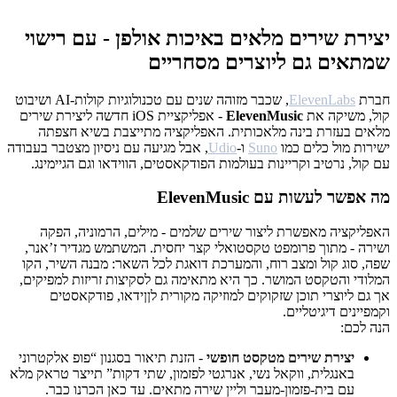
יצירת שירים מלאים באיכות אולפן - עם רישוי
שמתאים גם ליוצרים מסחריים
חברת
ElevenLabs
, שכבר מזוהה שנים עם טכנולוגיות קולות-AI ושיבוט
קול, משיקה את
ElevenMusic
- אפליקציית iOS חדשה ליצירת שירים
מלאים בעזרת בינה מלאכותית. האפליקציה מתייצבת בשיא חצפתה
ישירות מול כלים כמו
Suno
ו-
Udio
, אבל מגיעה עם ניסיון מצטבר בעבודה
עם קול, נרטיב וקריינות בעולמות הפודקאסטים, הווידאו וגם הגיימינג.
מה אפשר לעשות עם ElevenMusic
האפליקציה מאפשרת ליצור שירים שלמים - מילים, הרמוניה, הפקה
ושירה - מתוך פרומפט טקסטואלי קצר יחסית. המשתמש מגדיר ז’אנר,
שפה, סוג קול ומצב רוח, והמערכת דואגת לכל השאר: מבנה השיר, הקו
המלודי והטקסט המושר. כך היא מתאימה גם לסקיצות זריזות למפיקים,
אך גם ליוצרי תוכן שזקוקים למוזיקה מקורית לןןידאו, פודקאסטים
וקמפיינים דיגיטליים.
הנה לכם:
יצירת שירים מטקסט חופשי
- הזנת תיאור בסגנון “פופ אלקטרוני
באנגלית, ווקאל נשי, אנרגטי לפזמון, שתי דקות” תייצר טראק מלא
עם בית-פזמון-מעבר וליין שירה מתאים. עד כאן הכרנו כבר.