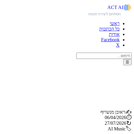
ACT
AI
המתחם ליצירה חכמה
ראשי
כל הכתבות
אודות
Facebook
X
☰
הקרב על מוזיקת ה-AI מתחמם:
ElevenLabs נכנסת ראש בראש
ב-Suno וב-Udio
✍️
ראובן מנשרוף
⏱️
06/04/2026
↻
27/07/2026
🏷️
AI Music