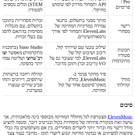
Pro /
API ותמחור מדויק לפי שימוש
STEM) וכלים נוספים
פרימיום
מוזיקלי.
לסטודיו.
מותר ממנוי בתשלום, בתנאי
זכויות מסחריות בתוכניו
רישוי
עמידה במדיניות המוזיקה של
בתשלום, עם מגבלות
מסחרי
ElevenLabs ותמחור לפי אורך
מסוימות בהתאם להסכמ
גרסאות/שינויים.
עם בעלי זכויות.
שילוב טבעי עם שירותי קול,
Suno Studio (בתוכניות
תכונות
דיבוב ושיבוט קול של
מתקדמות) מאפשר
יצוא
סטודיו
ElevenLabs, למי שעובד גם על
רב־ערוצי
ושליטה עמוקה
מתקדמות
VO (דיבוב וכו') ותוכן מדובר.
יותר בהפקה.
פיד מחקר פנימי ב-
קהילה רחבה ברשתות,
מודל
ElevenMusic, כחלק
שיתופים, דירוגים ותחרוי
קהילתי
מאקו־סיסטם אחד של קול
סביב שירים שנוצרו
ומוזיקה.
במערכת.
סיכום
ElevenMusic
מצטרפת לגל מחוללי המוזיקה מבוססי בינה מלאכותית, אך
עושה זאת מנקודת פתיחה של מומחיות בקול ובנרטיב דובר, ומנסה להציע
מודל רישוי נוח וברור יותר ליוצרים מסחריים. בין אם משתמשים בה ככלי
סקיצות למפיקים או כמקור מוזיקה קבוע ליוצרי תוכן - מדובר בעוד צעד