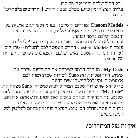
- רק הקול שלכם והמוזיקה של סונו.
עלות:
הפיצ'ר זמין כרגע בשלב הבטא ודורש
4 קרדיטים בלבד
לכל
יצירה.
Custom Models
(מודלים אישיים) - בנו מודל מותאם אישית על
בסיס לפחות 6 שירים מהקטלוג שלכם; הדגם לומד את הסאונד
והטעם שלכם ברמה גבוהה.
זה כבר לא רק לתת פרומפט טוב, זה להפוך את ה-AI לשלכם.
פיצ'ר ה-Custom Models החדש מאפשר לכם להעלות 6 טראקים
(או יותר) מתוך הקטלוג האישי שלכם, ולאמן גרסה פרטית וייעודית
של Suno.
My Taste
- מערכת חכמה שמבינה את ההעדפות שלכם עם
שימוש חוזר ומכוונת את Suno ליצירות שמתאימות לכם
אוטומטית. זמין לכל המשתמשים בחינם.
כדי לוודא שהיצירות שלכם תמיד קולעות למטרה, Suno מציגה את
"My Taste". המערכת לומדת לאורך זמן את ההעדפות המוזיקליות
שלכם, את הבחירות שאתם עושים ואת הסגנונות שאתם אוהבים,
ומנחה באופן אוטומטי את מנוע היצירה כדי לספק תוצאות
מדויקות יותר .החלק הכי טוב? הפיצ'ר הזה זמין בחינם לחלוטין לכל
המשתמשים!
איך זה מול המתחרים?
Suno 5.5
- שילוב קול אמיתי בתוך מערכת ה-AI + דגמים אישיים