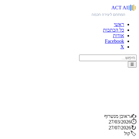
ACT
AI
המתחם ליצירה חכמה
ראשי
כל הכתבות
אודות
Facebook
X
☰
Suno 5.5 משנה את הכללים:
עכשיו גם הקול שלכם יכול
להפוך למודל AI אישי
✍️
ראובן מנשרוף
⏱️
27/03/2026
↻
27/07/2026
🏷️
קול