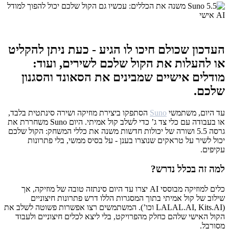
העדכון שכולם חיכו לו הגיע - כעת ניתן להקליט
או להעלות את הקול שלכם לשירים, ועוד:
מודלים אישיים שמבינים את הסאונד והסגנון
שלכם.
עד היום, משתמשי
Suno
הסתפקו ביצירת מוזיקה ושירה סינתטית בלבד,
או בעבודה עם כלי צד ג’ כדי לשלב קול אמיתי. היום Suno משחררת את
גרסה 5.5 ושורה של יכולות חדשות משנה את כללי המשחק: הקול שלכם
יכול לשיר על טראקים שנוצרו בענן - על בסיס ממשי, בלי פתרונות
עקיפים.
למה זה בכלל נדרש?
כלים למוזיקה מבוססי AI יצרו עד היום סינתזה טובה של מוזיקה, אך
שילוב של קול אמיתי בתוך המסגרות הללו דרש פתרונות חיצוניים
(LALAL.AI, Kits.AI וכו’). המשתמשים רצו אפשרות פשוטה לשלב את
הקול האישי שלהם כחלק מהפרויקט, בלי ליצא לכלים חיצוניים ולעבוד
מסורבל.