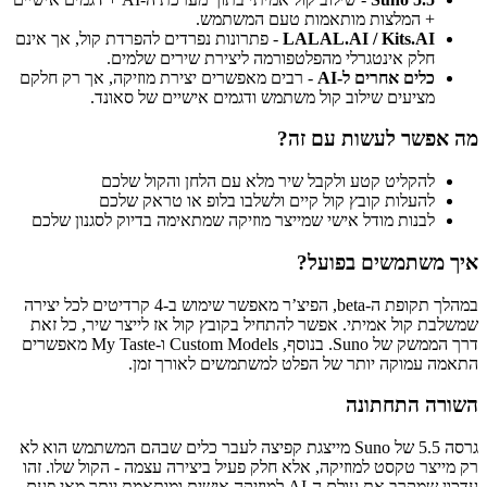
+ המלצות מותאמות טעם המשתמש.
LALAL.AI / Kits.AI
- פתרונות נפרדים להפרדת קול, אך אינם
חלק אינטגרלי מהפלטפורמה ליצירת שירים שלמים.
כלים אחרים ל-AI
- רבים מאפשרים יצירת מוזיקה, אך רק חלקם
מציעים שילוב קול משתמש ודגמים אישיים של סאונד.
מה אפשר לעשות עם זה?
להקליט קטע ולקבל שיר מלא עם הלחן והקול שלכם
להעלות קובץ קול קיים ולשלבו בלופ או טראק שלכם
לבנות מודל אישי שמייצר מוזיקה שמתאימה בדיוק לסגנון שלכם
איך משתמשים בפועל?
במהלך תקופת ה-beta, הפיצ’ר מאפשר שימוש ב-4 קרדיטים לכל יצירה
שמשלבת קול אמיתי. אפשר להתחיל בקובץ קול אז לייצר שיר, כל זאת
דרך הממשק של Suno. בנוסף, Custom Models ו-My Taste מאפשרים
התאמה עמוקה יותר של הפלט למשתמשים לאורך זמן.
השורה התחתונה
גרסה 5.5 של Suno מייצגת קפיצה לעבר כלים שבהם המשתמש הוא לא
רק מייצר טקסט למוזיקה, אלא חלק פעיל ביצירה עצמה - הקול שלו. זהו
עדכון שמקרב את עולם ה-AI למוזיקה אישית ומותאמת יותר מאי פעם.