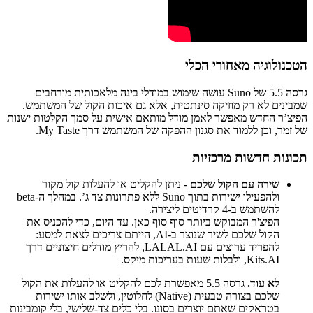
הטכנולוגיה מאחורי הכלי
גרסה 5.5 של Suno עושה שימוש במודלי בינה מלאכותית מורחבים
שמבינים לא רק מוזיקה סינתטית, אלא גם איכות הקול של המשתמש.
הפיצ’ר החדש מאפשר לאמן מודל מותאם אישית על סמך הקלטות ישנות
של זמר, וכן ללמוד את סגנון ההפקה של המשתמש דרך My Taste.
תכונות חדשות מרכזיות
שירה עם הקול שלכם
- ניתן להקליט או להעלות קול מקור
ולהפעילו ישירות בתוך Suno ללא פתרונות צד ג’. במהלך ה-beta
להשתמש ב-4 קרדיטים ליצירה.
הפיצ'ר המבוקש ביותר סוף סוף כאן. עד היום, כדי להכניס את
הקול שלכם לשיר שנוצר ב-AI, הייתם צריכים לצאת למסע:
להפריד ערוצים עם LALAL.AI, להריץ מודלים חיצוניים דרך
Kits.AI, ולבלות שעות בעריכות מיקס.
לא עוד.
גרסה 5.5 מאפשרת לכם להקליט או להעלות את הקול
שלכם בצורה טבעית (Native) לחלוטין, ולשלב אותו ישירות
בטראקים שאתם יוצרים בסונו. בלי כלים צד-שלישי, בלי קומבינות