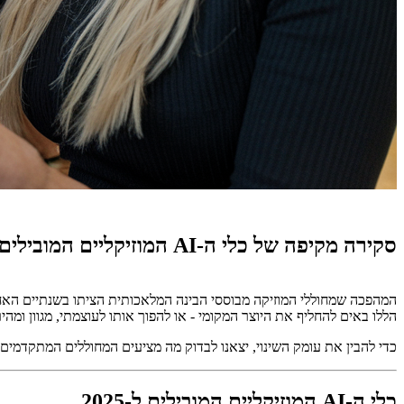
סקירה מקיפה של כלי ה-AI המוזיקליים המובילים לשנת 2025 - וההשפעה האמיתית שלהם על האולפנים, היוצרים והתרבות המקומית
המהפכה שמחוללי המוזיקה מבוססי הבינה המלאכותית הציתו בשנתיים האח
הללו באים להחליף את היוצר המקומי - או להפוך אותו לעוצמתי, מגוון ומהי
כדי להבין את עומק השינוי, יצאנו לבדוק מה מציעים המחוללים המתקדמים ביותר של 2025 - ומה באמת משתנה מתחת לרדאר של
כלי ה-AI המוזיקליים המובילים ל-2025