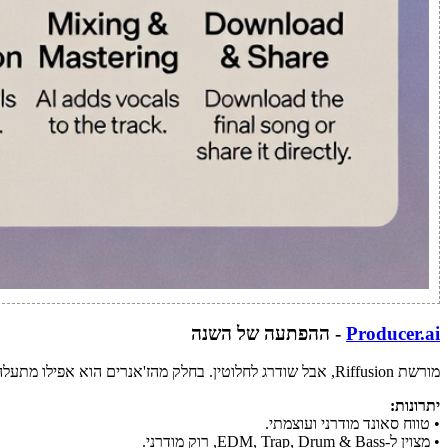
Producer.ai
- ההפתעה של השנה
מורשת Riffusion, אבל שודרג לחלוטין. בחלק מהז'אנרים הוא אפילו מתעלה על Suno - במיוחד בהפקות חזקות ואנרגטיות.
יתרונות:
• טווח סאונד מודרני ועוצמתי.
• מצוין ל-EDM, Trap, Drum & Bass, רוק מודרני.