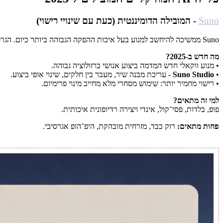
Suno
- המובילה הדומיננטית (כעת עם שינויי רישוי)
Suno ממשיכה להיחשב למנוע בעל איכות ההפקה הגבוהה ביותר כיום. הגרסה החדשה, V5, מביאה קפיצה דרמטית: שירה טבעית יותר, צליל מאוזן, פחות לוק “סינתטי”, ועומק שאף כלי אחר עדיין לא מצליח לשחזר בעקביות.
מה חדש ב-2025?
• מנוע ווקאלי חדש המדמה ביצוע אנושי ברזולוציה גבוהה.
•
Suno Studio
- עריכת מבנה שיר, מעבר בין חלקים, שינוי אופי ביצוע.
• רישוי מחמיר יותר: שימוש מסחרי מלא מחייב מינוי פרימיום.
למי זה מתאים?
פופ, בלדות, פסי־קול, אינדי ויצירה רדיופונית איכותית.
פחות מתאים:
רוק כבד, מזרחית מובהקת, היפ־הופ אגרסיבי.