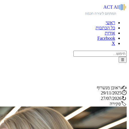
ACT
AI
המתחם ליצירה חכמה
ראשי
כל הכתבות
אודות
Facebook
X
☰
כלי ה-AI המוזיקליים המובילים בסיום שנת 2025
✍️
ראובן מנשרוף
⏱️
29/11/2025
↻
27/07/2026
🏷️
סקירה