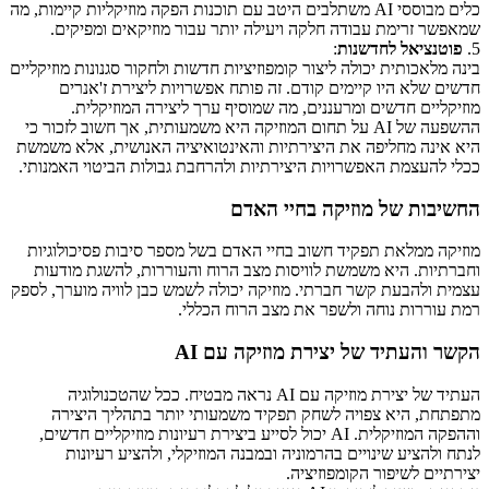
כלים מבוססי AI משתלבים היטב עם תוכנות הפקה מוזיקליות קיימות, מה
שמאפשר זרימת עבודה חלקה ויעילה יותר עבור מוזיקאים ומפיקים.
5.
פוטנציאל לחדשנות
:
בינה מלאכותית יכולה ליצור קומפוזיציות חדשות ולחקור סגנונות מוזיקליים
חדשים שלא היו קיימים קודם. זה פותח אפשרויות ליצירת ז'אנרים
מוזיקליים חדשים ומרעננים, מה שמוסיף ערך ליצירה המוזיקלית.
ההשפעה של AI על תחום המוזיקה היא משמעותית, אך חשוב לזכור כי
היא אינה מחליפה את היצירתיות והאינטואיציה האנושית, אלא משמשת
ככלי להעצמת האפשרויות היצירתיות ולהרחבת גבולות הביטוי האמנותי.
החשיבות של מוזיקה בחיי האדם
מוזיקה ממלאת תפקיד חשוב בחיי האדם בשל מספר סיבות פסיכולוגיות
וחברתיות. היא משמשת לוויסות מצב הרוח והעוררות, להשגת מודעות
עצמית ולהבעת קשר חברתי. מוזיקה יכולה לשמש כבן לוויה מוערך, לספק
רמת עוררות נוחה ולשפר את מצב הרוח הכללי.
הקשר והעתיד של יצירת מוזיקה עם AI
העתיד של יצירת מוזיקה עם AI נראה מבטיח. ככל שהטכנולוגיה
מתפתחת, היא צפויה לשחק תפקיד משמעותי יותר בתהליך היצירה
וההפקה המוזיקלית. AI יכול לסייע ביצירת רעיונות מוזיקליים חדשים,
לנתח ולהציע שינויים בהרמוניה ובמבנה המוזיקלי, ולהציע רעיונות
יצירתיים לשיפור הקומפוזיציה.