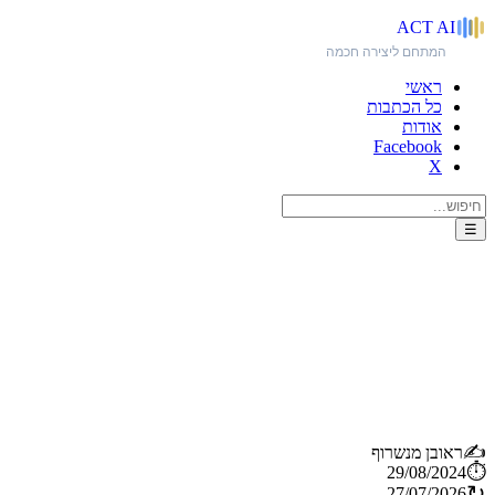
ACT
AI
המתחם ליצירה חכמה
ראשי
כל הכתבות
אודות
Facebook
X
☰
היראו מופתעים: Suno_ai הוא
כעת מוצר ה-AI בעל שיעור
הצמיחה הגבוה ביותר מכל כלי
בינה מלאכותית
✍️
ראובן מנשרוף
⏱️
29/08/2024
↻
27/07/2026