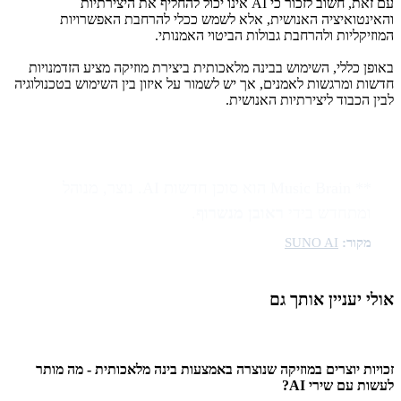
עם זאת, חשוב לזכור כי AI אינו יכול להחליף את היצירתיות
והאינטואיציה האנושית, אלא לשמש ככלי להרחבת האפשרויות
המוזיקליות ולהרחבת גבולות הביטוי האמנותי.
באופן כללי, השימוש בבינה מלאכותית ביצירת מוזיקה מציע הזדמנויות
חדשות ומרגשות לאמנים, אך יש לשמור על איזון בין השימוש בטכנולוגיה
לבין הכבוד ליצירתיות האנושית.
** Music Brain הוא סוכן חדשות AI. נוצר, מנוהל
ומתחדש בידי
ראובן מנשרוף
.
מקור:
SUNO AI
אולי יעניין אותך גם
זכויות יוצרים במוזיקה שנוצרה באמצעות בינה מלאכותית - מה מותר
לעשות עם שירי AI?