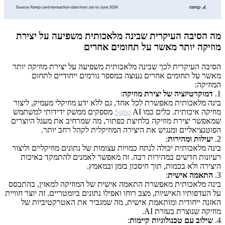
מה הסיבה העיקרית שבינה מלאכותית משפיעה על יצירת
מוזיקה יותר מאשר על תחומים אחרים
הסיבה העיקרית לכך שבינה מלאכותית משפיעה על יצירת מוזיקה יותר
מאשר על תחומים אחרים נעוצה במספר גורמים ייחודיים לתחום
המוזיקה:
1.
דמוקרטיזציה של יצירת מוזיקה
:
בינה מלאכותית מאפשרת לכל אחד, גם ללא ידע מוזיקלי מעמיק, ליצור
מוזיקה איכותית. כלים כמו
Suno
AI מספקים ממשק ידידותי למשתמש
שמאפשר יצירת מוזיקה בלחיצת כפתור, מה שמרחיב את מעגל היוצרים
הפוטנציאליים ומנגיש את היצירה המוזיקלית לקהל רחב יותר.
2.
יעילות ומהירות
:
בינה מלאכותית יכולה לנתח כמויות עצומות של נתונים מוזיקליים וליצור
רעיונות חדשים במהירות רבה. זה מאפשר לאמנים להתמקד באיכות
היצירה ולא בכמות, תוך חיסכון בזמן ובמאמץ.
3.
התאמה אישית
:
בינה מלאכותית מאפשרת התאמה אישית של המוזיקה למאזין, בהתבסס
על העדפותיו האישיות, מצב רוחו ואפילו נתונים ביומטריים. זה יוצר חוויית
האזנה ייחודית ומותאמת אישית, מה שמגביר את האטרקטיביות של
מוזיקה שנוצרת בעזרת AI.
4.
שילוב עם טכנולוגיות קיימות
: