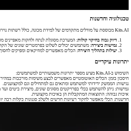
טכנולוגיה וחדשנות
Kits.AI מבוססת על מודלים מתקדמים של למידת מכונה, כולל רשתות נוירונים עמוקות ואלגוריתמים של עיבוד שפה טבעית. הטכנולוגיה מאפשרת:
דיוק גבוה בחיקוי קולות
: המערכת מסוגלת לנתח ולחקות מאפיינים מורכב
גמישות ביצירה
: משתמשים יכולים לשלוט בפרמטרים שונים של הקול המי
יעילות בתהליך היצירה
: הכלים מאפשרים למוזיקאים ומפיקים לחסוך 
יתרונות עיקריים
השימוש ב-Kits.AI מציע מספר יתרונות משמעותיים למשתמשים:
חיסכון בזמן: הכלים האוטומטיים מאפשרים לבצע משימות מורכבות במהירו
נגישות: הממשק ידידותי למשתמש ומתאים גם למתחילים וגם למקצוענים.
גמישות: ניתן להשתמש בכלי בפרויקטים מסוגים שונים, מיצירת ביטים ועד מיק
איכות גבוהה: התוצאות המתקבלות הן באיכות מקצועית.
חדשנות: הכלי מאפשר לחקור רעיונות חדשים ולשלב סגנונות בקלות רבה יות