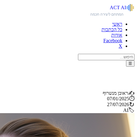
ACT
AI
המתחם ליצירה חכמה
ראשי
כל הכתבות
אודות
Facebook
X
☰
Kits.AI: כלי בינה מלאכותית חדשני ליצירת קולות וסאונדים. כולל מדריך
✍️
ראובן מנשרוף
⏱️
07/01/2025
↻
27/07/2026
🏷️
AI