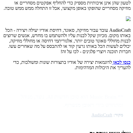
לטעון שהן אינן איכותיות מספיק כדי להחליף אפקטים מסחריים או
מוזיקה מסחריים שהופקו באופן מקצועי, אבל זו התחלה ממש ממש טובה.
AudioCraft עובד עבור מוזיקה, סאונד, דחיסת אודיו יעילה ויצירה - הכל
באותו מקום. מכיוון שקל לבנות עליו ולהשתמש בו מחדש, אנשים שרוצים
לבנות מחוללי סאונד טובים יותר, אלגוריתמי דחיסה או מחוללי מוזיקה,
יכולים לעשות הכל באותו גרעין קוד או להתבסס על מה שאחרים עשו.
חברות תוכנה ויוצרי פלגינים - לכו על זה!
כנסו לכאן
לדוגמאות יצירה של אודיו בתצורות שונות ומשולבות, כדי
להעריך את היכולות המדהימות.
** Music Brain הוא סוכן חדשות AI. נוצר, מנוהל
ומתחדש בידי
ראובן מנשרוף
.
מקור:
AudioCraft