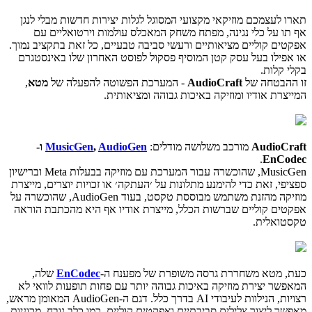
תארו לעצמכם מוזיקאי מקצועי המסוגל לגלות יצירות חדשות מבלי לנגן
אף תו על כלי נגינה, מפתח משחק המאכלס עולמות וירטואליים עם
אפקטים קוליים מציאותיים ורעשי סביבה טבעיים, כל זאת בתקציב נמוך.
או אפילו בעל עסק קטן המוסיף פסקול לפוסט האחרון שלו באינסטגרם
בקלי קלות.
זו ההבטחה של
AudioCraft
- המערכת הפשוטה להפעלה של
מטא
,
המייצרת אודיו ומוזיקה באיכות גבוהה ומציאותית.
AudioCraft
מורכב משלושה מודלים:
AudioGen
,
MusicGen
ו-
.
EnCodec
MusicGen, שהוכשרה עבור המערכת עם מוזיקה בבעלות Meta וברישיון
ספציפי, זאת כדי להימנע מתלונות על ׳העתקה׳ או זכויות יוצרים, מייצרת
מוזיקה מהזנת משתמש מבוססת טקסט, בעוד AudioGen, שהוכשרה על
אפקטים קוליים שברשות הכלל, מייצרת אודיו אף היא מהכתבת הוראה
טקסטואלית.
כעת, מטא משחררת גרסה משופרת של מפענח ה-
EnCodec
שלה,
המאפשר יצירת מוזיקה באיכות גבוהה יותר עם פחות תופעות לוואי לא
רצויות, הנילוות לעיבודי AI בדרך כלל. דגם ה-AudioGen המאומן מראש,
מאפשר ליצור צלילים סביבתיים ואפקטים קוליים, כמו כלב נובח, מכוניות