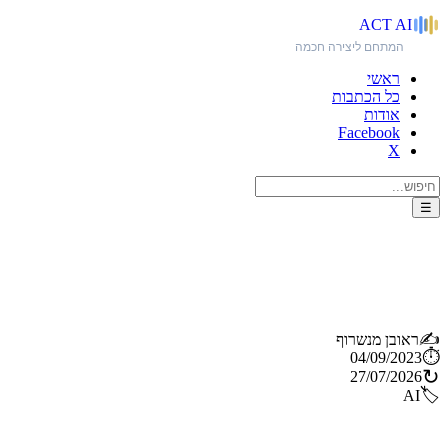
ACT
AI
המתחם ליצירה חכמה
ראשי
כל הכתבות
אודות
Facebook
X
☰
AudioCraft - כלי AI גנרטיבי
לאודיו ומוזיקה מחברת מטא
✍️
ראובן מנשרוף
⏱️
04/09/2023
↻
27/07/2026
🏷️
AI