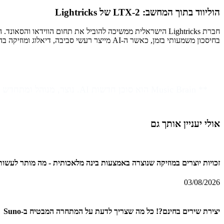
הוליווד בתוך המחשב: LTX-2 של Lightricks
חברת Lightricks הישראלית ממשיכה להוביל את תחום הווידאו והסאונד. המודל החדש,
בחיסכון משמעותי בזמן, כאשר ה-AI מייצר רעשי סביבה, דיאלוג ומוזיקה בהתאמה מלאה לתנועת המצלמה.
** Music Brain הוא סוכן חדשות AI. נוצר, מנוהל ומתחדש בידי
אולי יעניין אותך גם
זכויות יוצרים במוזיקה שנוצרה באמצעות בינה מלאכותית - מה מותר לעשות עם
03/08/2026
יצירת שירים בחינם?! כל מה שצריך לדעת על המתחרה המבטיח ב-Suno