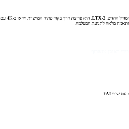
LTX-2
, הוא פ
ראובן מנשרוף
.
 שירי AI?