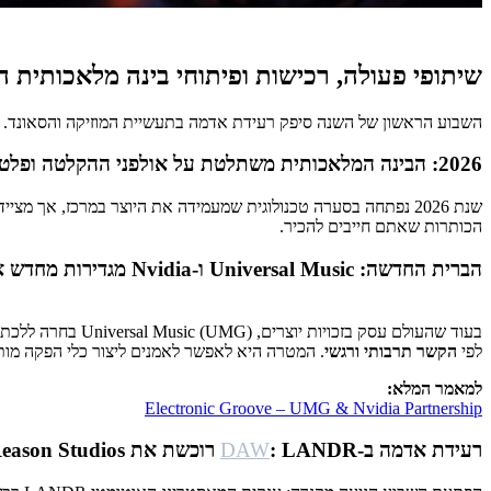
שיתופי פעולה, רכישות ופיתוחי בינה מלאכותית 
השבוע הראשון של השנה סיפק רעידת אדמה בתעשיית המוזיקה והסאונד. אנחנו עדים לחיבורים חסרי תקדים בין ענ
2026: הבינה המלאכותית משתלטת על אולפני ההקלטה ופלטפורמות הסטרימינג
הכותרות שאתם חייבים להכיר.
הברית החדשה: Universal Music ו-Nvidia מגדירות מחדש את ה-Metadata
לפי
הקשר תרבותי ורגשי
. המטרה היא לאפשר לאמנים ליצור כלי הפקה מותא
למאמר המלא:
Electronic Groove – UMG & Nvidia Partnership
רעידת אדמה ב-
: LANDR רוכשת את Reason Studios
DAW