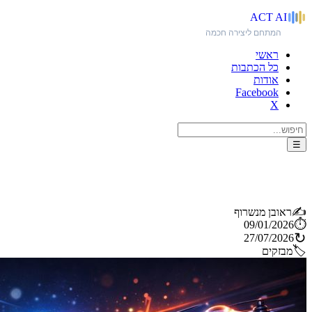
ACT
AI
המתחם ליצירה חכמה
ראשי
כל הכתבות
אודות
Facebook
X
☰
AI במוזיקה 2026: אולפנים חכמים, DAW מתקדם וכלי יצירה חדשים
✍️
ראובן מנשרוף
⏱️
09/01/2026
↻
27/07/2026
🏷️
מבזקים