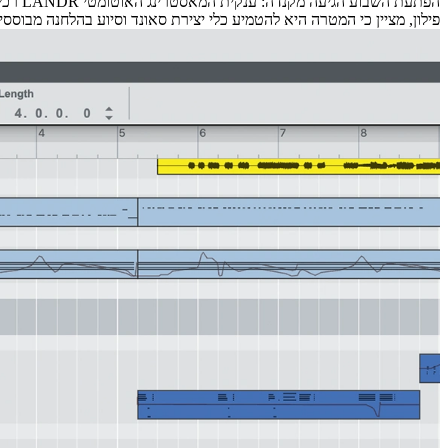
פילון, מציין כי המטרה היא להטמיע כלי יצירת סאונד וסיוע בהלחנה מבוססי AI ישירות בתוך המערכת, מבלי לפגוע ב-DNA הייחודי של התוכנה