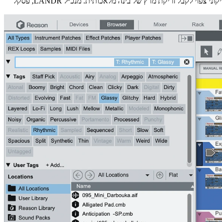
הפתעת השבוע הגיעה מקנדה: ענקית המאסטרינג האוטומטי LANDR רכשה את Reason Studios השוודית. המשמעות ברורה – ה-Reason Rack האייקוני צפוי לקבל זריקת מרץ של בינה מלאכותית. מנכ״ל LANDR, פסקל