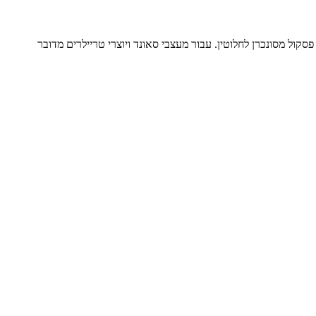
ריצת דרך בקוד פתוח המייצרת וידאו ב-4K עם פסקול מסונכרן לחלוטין. עבור מעצבי סאונד ויוצרי טריילרים מדובר