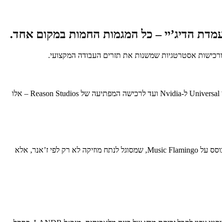
עמדת הדיג’יי – כל המגמות החמות במקום אחד.
שנת 2026 נפתחה בסערה טכנולוגית שמעמידה את היוצר במרכז, אך מציידת אותו בכלים שהיו נחשבים למדע בדיוני רק לפני שנתיים. מהסכם הענק בין Universal ל-Nvidia ועד לרכישה המפתיעה של Reason Studios – אלו
בעוד שהעולם עסק בזכויות יוצרים, Universal Music (UMG) בחרה ללכת על Deep Tech. בשיתוף פעולה עם Nvidia, החברות מפתחות מודל AI המבוסס על Music Flamingo, שמסוגל לנתח מוזיקה לא רק לפי ז’אנר, אלא