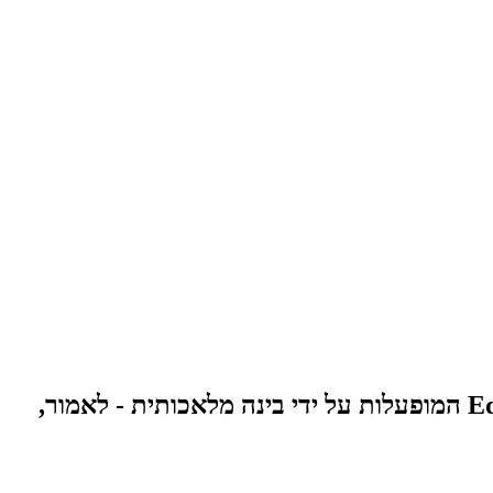
מיקרוסופט הודיעה ביום רביעי כי היא משיקה את גרסאות הנייד של אפליקציות הדפדפן Bing ו-Edge המופעלות על ידי בינה מלאכותית - לאמור,