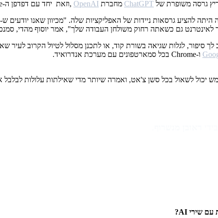
ChatGPT
מחברת
OpenAI
,וזאת יחד עם דפדפן ה-Edge המשופר שלה עבור מחשבים ניידים ומחשבים שולחניים.
Goog
יכול לשאול בכל סשן צ'אט, ואמרה שיותר מדי שאילתות עלולות לבלבל א
ראובן מנשרוף
.
 שירי AI?