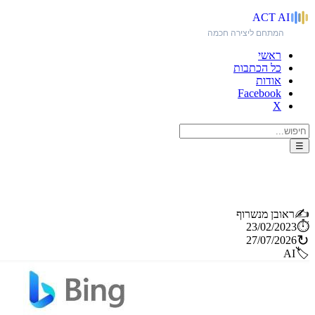
ACT
AI
המתחם ליצירה חכמה
ראשי
כל הכתבות
אודות
Facebook
X
☰
מיקרוסופט משלבת את ChatGPT בסמארטפון שלך, ומאתגרת את גוגל עם עוזר אישי לכל אחד
✍️
ראובן מנשרוף
⏱️
23/02/2023
↻
27/07/2026
🏷️
AI