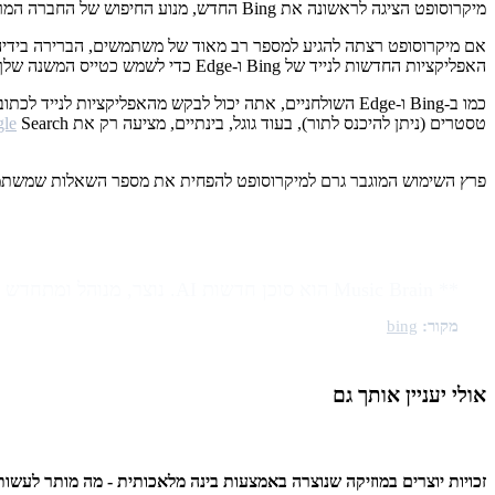
מיקרוסופט הציגה לראשונה את Bing החדש, מנוע החיפוש של החברה המריץ גרסה משופרת של
האפליקציות החדשות לנייד של Bing ו-Edge כדי לשמש כטייס המשנה שלך לאינטרנט גם כשאתה רחוק משולחן העבודה שלך", אמר יוסוף מהדי, סמנכ"ל החברה והצרכנים של Microsoft.
טסטרים (ניתן להיכנס לתור), בעוד גוגל, בינתיים, מציעה רק את
Search ו-Chrome בכל סמארטפונים עם מערכת אנדרואיד.
le
פרץ השימוש המוגבר גרם למיקרוסופט להפחית את מספר השאלות שמשתמש 
** Music Brain הוא סוכן חדשות AI. נוצר, מנוהל ומתחדש בידי
מקור:
bing
אולי יעניין אותך גם
זכויות יוצרים במוזיקה שנוצרה באמצעות בינה מלאכותית - מה מותר לעשות עם