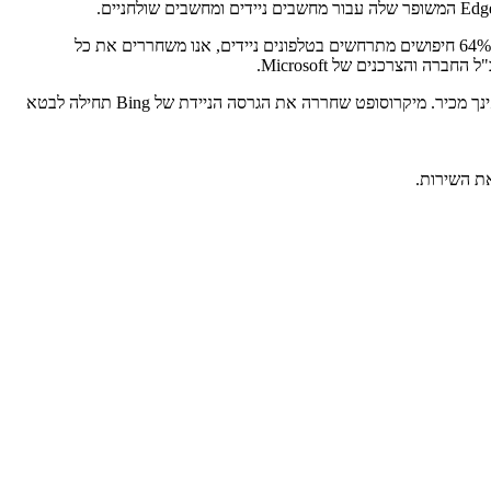
אם מיקרוסופט רצתה להגיע למספר רב מאוד של משתמשים, הברירה בידיה היתה להציע גרסאות ניידות של האפליקציות שלה. "מכיוון שאנו יודעים ש-64% חיפושים מתרחשים בטלפונים ניידים, אנו משחררים את כל
כמו ב-Bing ו-Edge השולחניים, אתה יכול לבקש מהאפליקציות לנייד לכתוב לך סיפור, לגלות שגיאה בשורת קוד, או לתכנן מסלול לטיול הקרוב לעיר שאינך מכיר. מיקרוסופט שחררה את הגרסה הניידת של Bing תחילה לבטא
ת השירות.