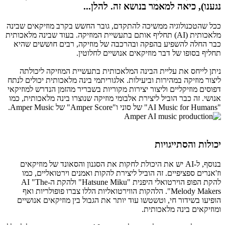
נגענו), כיאה למאמר בנושא זה. להלן...
ככל שהטכנולוגיה ממשיכה להתקדם, גובר החשש בקרב מוזיקאים שבינה
מלאכותית (AI) תחליף אותם בתעשיית המוזיקה. בעוד שבינה מלאכותית
כבר החלה להשפיע בהפקה ובהרכבה של מוזיקה, רבים חוששים שהיא
תחליף בסופו של דבר מוזיקאים אנושיים לחלוטין.
ניתן לייחס את עליית הבינה המלאכותית בתעשיית המוזיקה ליכולתה
ליצור מוזיקה במהירות וביעילות. אלגוריתמי בינה מלאכותית יכולים לנתח
דפוסים מוזיקליים וליצור יצירות מקוריות בשבריר מהזמן הנדרש למוזיקאי
אנושי. זה כבר הוביל ליצירת אלבומי מוזיקה שנוצרו בינה מלאכותית, כמו
"AI Music for Humans" של סוני ו"Amper Score" של Amper Music.
יכולות והסתייגויות
בנוסף, ל-AI יש את היכולת לחקות את הסגנון והסאונד של מוזיקאים
וז'אנרים ספציפיים. זה הוביל ליצירת להקות ואמנים וירטואליים, כמו
להקת הפופ הוירטואלי היפנית "Hatsune Miku" ולהקת ה-AI "The
Melody Makers". הלהקות הווירטואליות הללו צברו פופולריות ואף
הופיעו בשידור חי, וטשטשו עוד יותר את הגבול בין מוזיקאים אנושיים
ומוזיקאים בינה מלאכותית.