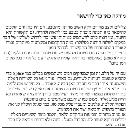
מוזיקה כאן כדי להישאר
צלילים וקצב מהווים חלק חשוב מחיינו, מהטבע. הם היו כאן והם הולכים
להישאר כי זו תכונה מובנית בטבע כמו לראות ולהריח. גם תקשורת היא
חיונית, ומי רוצה כיום להשתמש באיתותי עשן כדי לדרוש לשלומו של חבר
במקום לשלוח הודעה בסלולר? כמה התקדמות ומקצועות מיותרים נוצרו
לאורך ההתפתחות של התקשורת לבדה? המון!
בחייכם, מי רוצה היום לטרוח ולהשתמש עם טלפון חוגה מחובר לקיר (היה
כזה לא מזמן) כשאפשר בהוראה קולית להתקשר עם כל אחד בכל מקום
וזמן כיום?
עם יד על הלב, זה זמן שמפיקים רבים משתמשים בכלים כמו Splice כדי
להביא לעצמם רעיונות לשירים, גם בארץ. עוד מעט כל היצירות האלה
תישמענה אותו דבר כי חסרה כאן הבינה. לאמור - כל חידוש טכנולוגיה
גם מביא איתו מעין פסיביות לטרחה מיותרת או מאמץ כשרוני, שמוביל
בתורו לתלות במשהו שיותר מהיר ויעיל ממך בדרך לתוצאה שאחרת לא
היית מגיע אליה. ממש כמו שהינכם משתמשים כיום בתוכנות
הפקה/הקלטה, פלגינים ומעבדי צליל מכל סוג. כמו שגוגל חיסלה לנו את
הצורך ב
חיפוש
והביאה ישר את
המציאה
.
אז נעזוב מרורים וצביעות ונתקדם הלאה, ונלמד כיצד השינויים האלה
יכולים דווקא לעזור לנו. ההבדל מגוגל - בינה מלאכותית מביאה לנו כבר
את
התוצאה
.