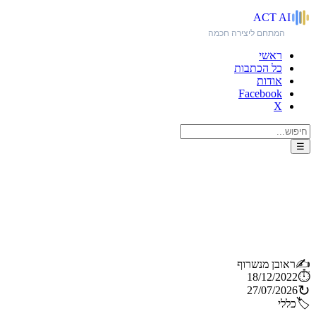
ACT
AI
המתחם ליצירה חכמה
ראשי
כל הכתבות
אודות
Facebook
X
☰
מהפכה בהפקת מוזיקה: כיצד
בינה מלאכותית משנה את חוקי
המשחק
✍️
ראובן מנשרוף
⏱️
18/12/2022
↻
27/07/2026
🏷️
כללי