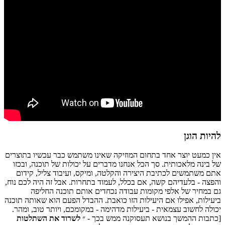
להיות הוגן
אין כמעט יוצר אחד בתחום המוזיקה שאינו משתמש כבר עכשיו בתוצרים
של בינה מלאכותית. סך הכל אנחנו מדברים על יכולות של תוכנה, ובכזו
אתם משתמשים לכתיבת היצירה והקלטה, ומיקס, ועיבוד צליל, קידום
והפצה - בלעדיהם קשה, אם בכלל, לעמוד בתחרות. אבל זה היה לכם נוח,
גם במחיר של אלפי מקומות עבודה נכחדים אותם תוכנה החליפה
ביעילות, אפילו אם היעילות הזו כואבת. ההבדל הפעם הוא שאותה תוכנה
יכולה לחשוב עצמאית - ביעילות מדהימה - במקומכם, ויותר טוב, ומהר.
[כתבות ההמשך בנושא תעסוקנה ממש בכך - ״
לשרוד את השתלטות