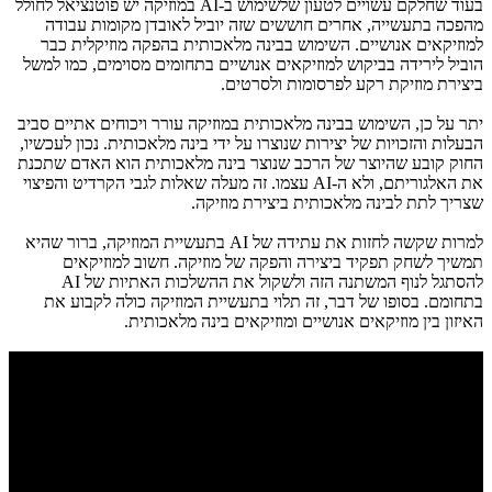
בעוד שחלקם עשויים לטעון שלשימוש ב-AI במוזיקה יש פוטנציאל לחולל
מהפכה בתעשייה, אחרים חוששים שזה יוביל לאובדן מקומות עבודה
למוזיקאים אנושיים. השימוש בבינה מלאכותית בהפקה מוזיקלית כבר
הוביל לירידה בביקוש למוזיקאים אנושיים בתחומים מסוימים, כמו למשל
ביצירת מוזיקת רקע לפרסומות ולסרטים.
יתר על כן, השימוש בבינה מלאכותית במוזיקה עורר ויכוחים אתיים סביב
הבעלות והזכויות של יצירות שנוצרו על ידי בינה מלאכותית. נכון לעכשיו,
החוק קובע שהיוצר של הרכב שנוצר בינה מלאכותית הוא האדם שתכנת
את האלגוריתם, ולא ה-AI עצמו. זה מעלה שאלות לגבי הקרדיט והפיצוי
שצריך לתת לבינה מלאכותית ביצירת מוזיקה.
למרות שקשה לחזות את עתידה של AI בתעשיית המוזיקה, ברור שהיא
תמשיך לשחק תפקיד ביצירה והפקה של מוזיקה. חשוב למוזיקאים
להסתגל לנוף המשתנה הזה ולשקול את ההשלכות האתיות של AI
בתחומם. בסופו של דבר, זה תלוי בתעשיית המוזיקה כולה לקבוע את
האיזון בין מוזיקאים אנושיים ומוזיקאים בינה מלאכותית.