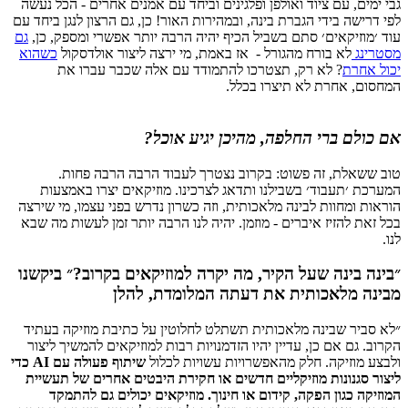
גבי ימים, עם ציוד ואולפן ופלגינים וביחד עם אמנים אחרים - הכל נעשה
לפי דרישה בידי הגברת בינה, ובמהירות האור! כן, גם הרצון לנגן ביחד עם
עוד ׳מוזיקאים׳ סתם בשביל הכיף יהיה הרבה יותר אפשרי ומספק, כן,
גם
מסטרינג
לא בורח מהגורל - אז באמת, מי ירצה ליצור אולדסקול
כשהוא
יכול אחרת
? לא רק, תצטרכו להתמודד עם אלה שכבר עברו את
המחסום, אחרת לא תיצרו בכלל.
אם כולם ברי החלפה, מהיכן יגיע אוכל?
טוב ששאלת, זה פשוט: בקרוב נצטרך לעבוד הרבה הרבה פחות.
המערכת ׳תעבוד׳ בשבילנו ותדאג לצרכינו. מוזיקאים יצרו באמצעות
הוראות ומחוות לבינה מלאכותית, וזה כשרון נדרש בפני עצמו, מי שירצה
בכל זאת להזיז איברים - מוזמן. יהיה לנו הרבה יותר זמן לעשות מה שבא
לנו.
״בינה בינה שעל הקיר, מה יקרה למוזיקאים בקרוב?״ ביקשנו
מבינה מלאכותית את דעתה המלומדת, להלן
״לא סביר שבינה מלאכותית תשתלט לחלוטין על כתיבת מוזיקה בעתיד
הקרוב. גם אם כן, עדיין יהיו הזדמנויות רבות למוזיקאים להמשיך ליצור
ולבצע מוזיקה. חלק מהאפשרויות עשויות לכלול
שיתוף פעולה עם AI כדי
ליצור סגנונות מוזיקליים חדשים או חקירת היבטים אחרים של תעשיית
המוזיקה כגון הפקה, קידום או חינוך. מוזיקאים יכולים גם להתמקד