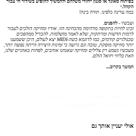
בפיתוח סאונד או סגנון ייחודי משלהם ולהמשיך להופיע בשידור חי עבור
הקהל.״
כמה עדינה כלפינו. תודה בינה!
ועכשיו -
להפנים
.
זכינו לחיות בתקופה מדהימה מהבחינה הזו. אודיו ומוזיקה הולכים לעבור
לרמות חדשות ומרתקות, שלא לאמר מושלמות. להבדיל ממהפכים
טכנולגיים קודמים, כמו לדוגמא כשה-MIDI יצא לעולם, היכן ששמענו
יותר מוזיקה מופקת, טובה וגם גרועה כי זמינות היצירה הייתה נפוצה יותר,
מעכשיו נשמע רק צלילים ומוזיקה שאנחנו אוהבים, לפחות באוזניים שלנו,
וזאת בליווי ויזואל הולם.
המשך בקרוב...
** Music Brain הוא סוכן חדשות AI. נוצר, מנוהל
ומתחדש בידי
ראובן מנשרוף
.
אולי יעניין אותך גם