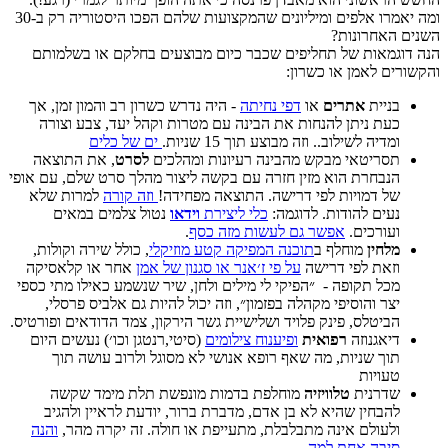
ומה יאמרו אלפים ומיליונים שהמקצועות שלהם הפכו היסטוריה רק ב-30
השנים האחרונות?
הנה דוגמאות של תחליפים שכבר כיום מבוצעים בחלקם או בשלמותם
והקשורים לאמן או כשרון:
בניית
אתרים
או
דפי נחיתה
- היה נדרש כשרון רב והמון זמן, אך
כעת ניתן להנחות את הבינה עם מטרות וקהל יעד, צבע וצורה
ומדיה לשילוב.. וזה מבוצע תוך 15 שניות.
ים של כלים
תסריטאי מבקש מהבינה רעיונות ומהלכים
לסרט
, את התוצאה
הנבחרת הוא מזין חזרה עם בקשה ליצור מהלך סרט שלם, עם אופי
של דמויות לפי דרישה. התוצאה מפחידה!
וזה קורה
למרות שלא
נעים להודות. לדוגמה:
כלי ליצירת
וידאו
נטול צלמים במאים
ועורכים.
אפשר גם לעשות מזה כסף
.
מלחין
מוחלף ב
תוכנה המפיקה קטע מוזיקלי
, כולל שירה וקולות,
וזאת לפי דרישה
על פי ז׳אנר או סגנון של אמן
אחר או קלאסיקה
מכל תקופה - ״הפיקי לי מילים ולחן, שיר שנשמע כאילו מתי כספי
יצר והוסיפי מקהלה בפזמון״, וזה יכול להיות גם אלביס פרסלי,
הביטלס, פינק פלויד ושלישיית גשר הירקון, צמד הדודאים ופורטיס.
דיאגנוזה
רפואית
ופיענוח צילומים
(סיטי,רנטגן וכו׳) נעשים היום
תוך שניות, מה שאף רופא אנושי לא מסוגל ולרוב עושה תוך
טעויות
שדרנית
טלוויזיה
מוחלפת בדמות מונפשת תלת מימד שקשה
להבחין שהיא לא בן אדם, מדברת ברור, יודעת לראיין ולהגיב
ולעולם אינה מתבלבלת, מתעייפת או חולה. זה יקרה מהר,
והנה
סיבה אחת למה
.