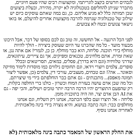
לגבהים חדשים בקצב לוגריתמי, ומקצועות רבים שהיו פעם חיוניים,
מתברר שניתן להחליפם בטכנולוגיה לא יקרה, מהירה, ובעלת ביצועים
שבן תמותה כלל לא מגיע אליהם. כן, גם במה שאתם עוסקים כיום יש
שילוב של טכנולוגיה שגרמה להרבה מקצועות אחרים להיעלם, אז בואו
נישאר צנועים ובטח לא צבועים.
לפני הכל הרגעה - אל תחששו, זה טוב גם לכם בסופו של דבר, אבל היכונו
מבעוד מועד - כל מה שהכרנו עד היום שעוסק ביצירה - הולך להיות
מוחלף בידי תוכנה. סליחה, הוא כבר מוחלף. כן כן, לגמרי! אם אתה נגן, או
שאת זמרת, אתם מלחינים, טכנאים ומפיקים, אך גם ציירים, עיתונאים,
שדרני טלוויזיה (וגם היא בדרך), פסלים, במאים, תסריטאים ובכלל
סופרים, צלמים ויוצרי וידאו, וגם תחומים נילווים כמו מוסדות לימוד מוזיקה
וסאונד... אה?! וגם טבחים, מעצבים, עורכי דין, צלמים (כן, אפשר ליצור
תמונה מאפס)... מתכנתים - גם אתם כבר הוחלפתם בידי מי שיצרתם,
וכל מה שבן אדם עושה בעזרת המוח וכשרון - כולנו ברי החלפה בקלות,
רק שהפעם התוצרים יהיו הרבה הרבה יותר טובים ויעילים, והכי יפה - גם
את AI הבן אדם יצר, וזה היה בתוכנית מזמן.
סליחה - אל תיצרו זעם כלפי הכתבה, אנחנו רק השליח, וגם אנחנו
מוחלפים כבר; הנה כתבה בנושא, והיא נוצרה בידי בינה מלאכותית.
לאחריה אנחנו נוסיף.
את החלק הראשון של המאמר כתבה בינה מלאכותית (לא