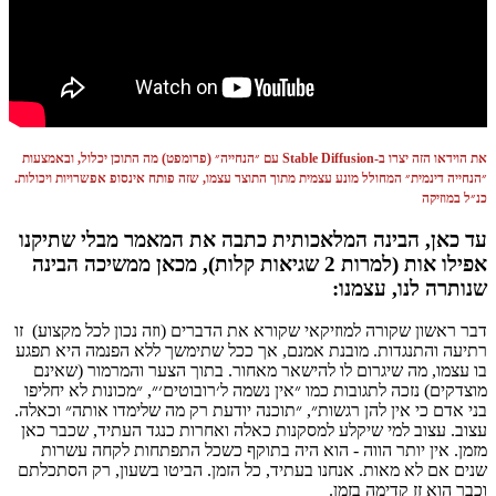
את הוידאו הזה יצרו ב-Stable Diffusion עם ״הנחייה״ (פרומפט) מה התוכן יכלול, ובאמצעות
״הנחייה דינמית״ המחולל מונע עצמית מתוך התוצר עצמו, שזה פותח אינסופ אפשרויות ויכולות.
כנ״ל במוזיקה
עד כאן, הבינה המלאכותית כתבה את המאמר מבלי שתיקנו
אפילו אות (למרות 2 שגיאות קלות), מכאן ממשיכה הבינה
שנותרה לנו, עצמנו:
דבר ראשון שקורה למוזיקאי שקורא את הדברים (וזה נכון לכל מקצוע) זו
רתיעה והתנגדות. מובנת אמנם, אך ככל שתימשך ללא הפנמה היא תפגע
בו עצמו, מה שיגרום לו להישאר מאחור. בתוך הצער והמרמור (שאינם
מוצדקים) נזכה לתגובות כמו ״אין נשמה ל׳רובוטים׳״, ״מכונות לא יחליפו
בני אדם כי אין להן רגשות״, ״תוכנה יודעת רק מה שלימדו אותה״ וכאלה.
עצוב. עצוב למי שיקלע למסקנות כאלה ואחרות כנגד העתיד, שכבר כאן
מזמן. אין יותר הווה - הוא היה בתוקף כשכל התפתחות לקחה עשרות
שנים אם לא מאות. אנחנו בעתיד, כל הזמן. הביטו בשעון, רק הסתכלתם
וכבר הוא זז קדימה בזמן.