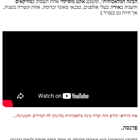
הבינה המלאכותית
״, ומטבע
אקט מוסיקלי
אחת תעסוק ב
מוזיקאים
והשניה ב
אודיו
; בעלי אולפנים, טכנאי סאונד וכדומה, אחת קשורה בשניה,
אך חיות גם בנפרד.]
את הוידאו קליפ הזה יצרה בינה מלאכותית בהינתן לה המילים והמנגינה...
פרנסה
.
החשש הראשוני הוא מאבדן פרנסה כי אתה הופך מיותר לגמרי (רגע!).