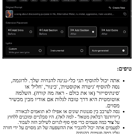
טיפים:
אתה יכול להוסיף תגי כלי-נגינה להנחיה שלך. לדוגמה,
נסה להוסיף 'גיטרה אקוסטית', 'כינור', 'חליל' או
'סינתיסייזר' (או את כולם - ראה מה קורה). השלמה
אוטומטית היא דרך טובה לגלות אם אודיו מבין מכשיר
מסוים.
נסה לערבב בין סגנונות שונים או אפילו לא תואמים לכאורה
('יורודנס' ו'בלאק מטאל' - למה לא?). היו סבלניים ומוכנים ללחוץ
על
צור
כמה פעמים כדי סוף סוף לגרום לשילוב הזה לעבוד.
לפעמים אתה יכול להגביר את ההשפעה של תג מסוים על ידי חזרה
עליו כמה פעמים בהנחיה.