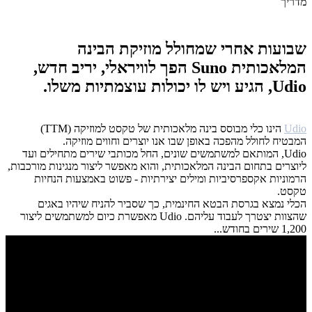
שבועות אחרי שמחולל מוזיקת ​​הבינה
המלאכותית Suno הפך לוויראלי, יריב חדש,
Udio, הגיע ויש לו יכולות עוצמתיות משלו.
Udio
הינו כלי מבוסס בינה מלאכותית של טקסט למוזיקה (TTM)
המבטיח לחולל מהפכה באופן שבו אנו יוצרים וחווים מוזיקה.
Udio, המותאם למשתמשים שונים, החל מכותבי שירים מתחילים ועד
ליוצרים בתחום הבינה המלאכותית, והוא מאפשר ליצור מנגינות מורכבות,
הרמוניות אקספרסיביות ומילים יצירתיות - פשוט באמצעות הנחיות
טקסט.
הכלי נמצא בגרסת הבטא החינמית, כך שסביר להניח שיהיו באגים
שהצוות יצטרך לעבוד עליהם. Udio מאפשרת כיום למשתמשים ליצור
1,200 שירים בחודש...