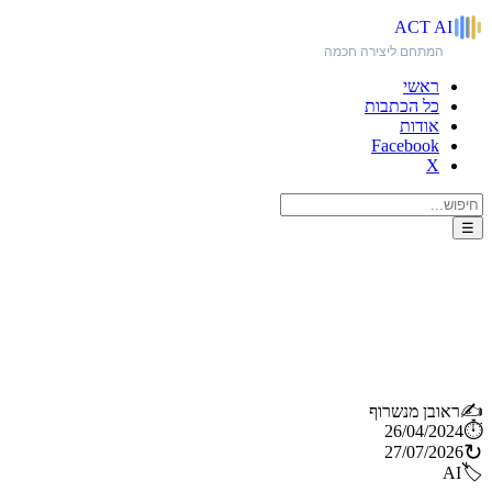
ACT
AI
המתחם ליצירה חכמה
ראשי
כל הכתבות
אודות
Facebook
X
☰
מגיעים בצרורות... Udio - מחולל
מוזיקה AI למתחיל ומקצוען,
כולל מדריך
✍️
ראובן מנשרוף
⏱️
26/04/2024
↻
27/07/2026
🏷️
AI