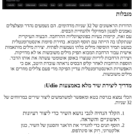
מגבלות
הדורות הראשונים של 32 שניות מדהימים. הם נשמעים נהדר ומצלצלים
נאמנים לסגנון המוזיקלי ולהנחיית הבסיס.
עם זאת, קיימות בעיות בפונקציונליות ההרחבה. הבעיה העיקרית
שנתקלנו בה הייתה עם תוסף המבוא. בחירת סיומת אינסטרומנטלית
כמעט תמיד הוסיפה מילים בלתי נשמעות לפתיח. יצירת מילים מותאמות
אישית עבור הרחבת המבוא תפיק מילים משובשות או לא מדויקות.
ויצירת הרחבות ליריות שנוצרו באופן אוטומטי עשתה את אותו הדבר.
הוספת הרחבות לאחר קליפ הבסיס נראתה עובדת היטב, אם כי
האפשרות האינסטרומנטלית עדיין הפיקה מדי פעם צלילים מוזרים או
מילים משובשות.
מדריך ליצירת שיר מלא באמצעות
Udio
:
הכלי נמצא בגרסת בטא ומאפשר למשתמשים ליצור שירים במרווחים של
32 שניות.
הקלד הנחיה לגבי נושא השיר כדי ליצור רעיונות
ראשוניים והשראה.
הוסף תגים כדי להגדיר את הז'אנר והסגנון של השיר, כגון
אלקטרוני, רוק או סינת'פופ.