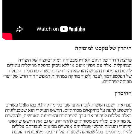
היתרון של טקסט למוסיקה
פריצת הדרך של תחום האודיו מבטיחה דמוקרטיזציה של היצירה
המוזיקלית. אלה עם ניסיון מועט או ללא ניסיון בהפקה מוזיקלית עומדים
ליהנות מהמסגרת הנגישה הזו שאינה דורשת הכשרה פורמלית. היכולת
של הפלטפורמה לעבד וליצור מוזיקה במהירות תאפשר דור חדש של יוצרי
מוזיקה יצירתיים.
החיסרון
עם זאת, ישנם חששות לגבי האופן שבו כלי מוזיקה AI כמו Udio עשויים
להשפיע לרעה על מוזיקאים מסורתיים. החשש העיקרי הוא שטכנולוגיות
כאלה עלולות לערער את ערך היצירתיות והמיומנות האנושית, ולהקשות
על מוזיקאים ומלחינים מסורתיים להתחרות. יש גם את החשש שהאופי
הייחודי והעומק הרגשי שמלחינים אנושיים מביאים לעבודתם עלולים
להיות מדוללים, ככל שמוזיקה שנוצרה על ידי בינה מלאכותית הופכת