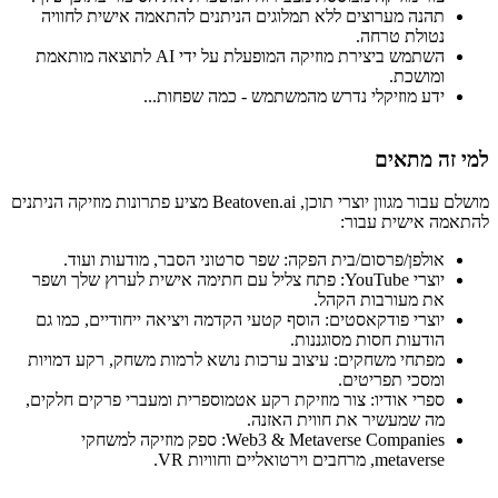
תהנה מערוצים ללא תמלוגים הניתנים להתאמה אישית לחוויה
נטולת טרחה.
השתמש ביצירת מוזיקה המופעלת על ידי AI לתוצאה מותאמת
ומושכת.
ידע מוזיקלי נדרש מהמשתמש - כמה שפחות...
למי זה מתאים
מושלם עבור מגוון יוצרי תוכן, Beatoven.ai מציע פתרונות מוזיקה הניתנים
להתאמה אישית עבור:
אולפן/פרסום/בית הפקה: שפר סרטוני הסבר, מודעות ועוד.
יוצרי YouTube: פתח צליל עם חתימה אישית לערוץ שלך ושפר
את מעורבות הקהל.
יוצרי פודקאסטים: הוסף קטעי הקדמה ויציאה ייחודיים, כמו גם
הודעות חסות מסוגננות.
מפתחי משחקים: עיצוב ערכות נושא לרמות משחק, רקע דמויות
ומסכי תפריטים.
ספרי אודיו: צור מוזיקת ​​רקע אטמוספרית ומעברי פרקים חלקים,
מה שמעשיר את חווית האזנה.
Web3 & Metaverse Companies: ספק מוזיקה למשחקי
metaverse, מרחבים וירטואליים וחוויות VR.