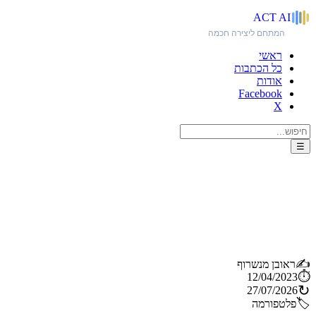
ACT
AI
המתחם ליצירה חכמה
ראשי
כל הכתבות
אודות
Facebook
X
☰
כלי AI ליוצרי תוכן ויזואלי:
מוזיקת רקע מותאמת בכלום זמן
וידע
✍️
ראובן מנשרוף
⏱️
12/04/2023
↻
27/07/2026
🏷️
פלטפורמה