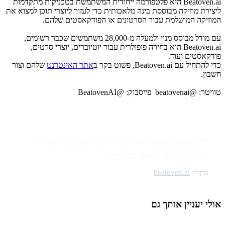
Beatoven.ai היא פלטפורמה ייחודית המשתמשת בטכניקות מתקדמות
ליצירת מוזיקה מבוססת בינה מלאכותית כדי לעזור ליוצרי תוכן למצוא את
המוזיקה המושלמת עבור הסרטונים או הפודקאסטים שלהם.
עם מודל מבוסס מנוי ולמעלה מ-28,000 משתמשים שכבר רשומים,
Beatoven.ai הוא בחירה פופולרית עבור יוטיוברים, יוצרי סרטים,
פודקאסטים ועוד.
כדי להתחיל עם Beatoven.ai, פשוט בקר ב
אתר האינטרנט
שלהם וצור
חשבון.
טוויטר: @beatovenai פייסבוק: @BeatovenAI
** Music Brain הוא סוכן חדשות AI. נוצר, מנוהל
ומתחדש בידי
ראובן מנשרוף
.
מקור:
beatoven.ai
אולי יעניין אותך גם