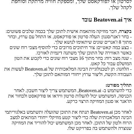
לסרטון או לפודקאסט שלך, ומספקת חוויה מרתקת וסוחפת
לקהל שלך.
איך Beatoven.ai עובד
בקצרה
, חבר מוזיקה מותאמת אישית לתוכן שלך בכמה שלבים פשוטים:
- בחר ז'אנר/סגנון: העלה סרטון או פודקאסט, או התחל עם ערוץ, ובחר
מתוך 8 ז'אנרים שונים שיתאימו לנושא שלך.
- בצע כמה קאט׳ים: צור חיתוכים מרובים כדי להוסיף מצבי רוח שונים
כאשר האווירה של התוכן שלך משתנה דינמית לאורכו.
- שנה מצב רוח: בחר מתוך 16 מצבי רוח שונים כדי לקבוע את הטון
המושלם עבור כל קאט.
- הלחנה: תן לטכנולוגיית הבינה המלאכותית של Beatoven.ai לעשות את
העבודה הקשה, וליצור ערוץ ייחודי המותאם לתוכן שלך.
תהליך מפורט:
כדי להשתמש ב- Beatoven.ai, המשתמש צריך ליצור חשבון. לאחר
הכניסה, המשתמש יכול להעלות סרטון ווידאו או פודקאסט ולבחור את
הז'אנר או סגנון המוזיקה הרצוי כרקע.
לאחר מכן Beatoven.ai תנתח את התוכן שהועלה ותשתמש באלגוריתמי
הבינה המלאכותית שלה כדי ליצור קטע מוזיקלי ייחודי המתאים למצב
הרוח ולטון של התוכן. לאחר מכן המשתמש יכול להוריד את המוזיקה
שנוצרה ולהשתמש בה בפרויקט שלו.