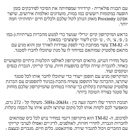
עם תבנית פולארית - קרדיויד שמפחיתה את הסיכוי לפידבקים בזמן
הופעה במקומות רועשים כמו במות, מועדונים ואולמות אירועים, שיוצר
אפקט Proximity מאוזן הנותן לקול שלכם ולכלים חיים ״תחתית״ חמה
יותר.
בראש המיקרופון קיים ״גריל״ שנועד כדי למנוע מהברות בעייתיות (-כמו
ב׳, פ׳, צ׳ ,ת׳ , ט׳ וכו׳) ליצור ״פיצוצים״ בסאונד.
ה- TM-82 עשוי ממתכת כדי לספק עמידות לאורך זמן והוא מגיע עם
מתאם פלסטיק שמותאם במיוחד לו על מנת שתוכלו לחברו לסטנד.
בשל מחירו הנגיש, מתאים המיקרופון לאולפני הקלטות ביתיים ומקצועיים
כאחד, להגברת שירה וכלים בהופעות חיות, ערבי קריוקי, הגברת כנסים
וטקסים ועוד.
המיקרופון מגיע עם תופסן ייעודי כדי שתוכלו לחבר אותו לכל סטנד
שתרצו, ההברגה של התופסן עשויה מתכת (בניגוד לתופסנים עם הברגת
פלסטיק שנשחקת בקלות) כך שתהיו בטוחים שהמיקרופון שלכם מוחזק
על סטנד בצורה הטובה ביותר.
תגובת התדר שלו רחבה ונעה בין - 50Hz-20kHz. משקלו קל - 272 גרם,
ומאפשר לכם לקחת אותו לכל מקום שתרצו ולנוע איתו על הבמה בקלות.
לסיכום, ה- TM-82 הוא מיקרופון דינמי במחיר נגיש לכל כיס שמתאים
לחברות הגברה, לחדרי חזרות, לאולפנים, לדיג׳יים ואפילו לערבי קריוקי
עם החברים ויכול להגביר שירה, פודקאסט, כלים חיים, מגברים ובעצם -