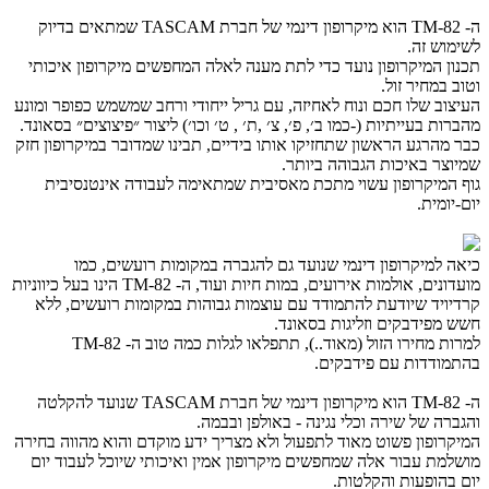
ה- TM-82 הוא מיקרופון דינמי של חברת TASCAM שמתאים בדיוק
לשימוש זה.
תכנון המיקרופון נועד כדי לתת מענה לאלה המחפשים מיקרופון איכותי
וטוב במחיר זול.
העיצוב שלו חכם ונוח לאחיזה, עם גריל ייחודי ורחב שמשמש כפופר ומונע
מהברות בעייתיות (-כמו ב׳, פ׳, צ׳ ,ת׳ , ט׳ וכו׳) ליצור ״פיצוצים״ בסאונד.
כבר מהרגע הראשון שתחזיקו אותו בידיים, תבינו שמדובר במיקרופון חזק
שמיוצר באיכות הגבוהה ביותר.
גוף המיקרופון עשוי מתכת מאסיבית שמתאימה לעבודה אינטנסיבית
יום-יומית.
כיאה למיקרופון דינמי שנועד גם להגברה במקומות רועשים, כמו
מועדונים, אולמות אירועים, במות חיות ועוד, ה- TM-82 הינו בעל כיווניות
קרדיויד שיודעת להתמודד עם עוצמות גבוהות במקומות רועשים, ללא
חשש מפידבקים וזליגות בסאונד.
למרות מחירו הזול (מאוד..), תתפלאו לגלות כמה טוב ה- TM-82
בהתמודדות עם פידבקים.
ה- TM-82 הוא מיקרופון דינמי של חברת TASCAM שנועד להקלטה
והגברה של שירה וכלי נגינה - באולפן ובבמה.
המיקרופון פשוט מאוד לתפעול ולא מצריך ידע מוקדם והוא מהווה בחירה
מושלמת עבור אלה שמחפשים מיקרופון אמין ואיכותי שיוכל לעבוד יום
יום בהופעות והקלטות.