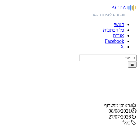
ACT
AI
המתחם ליצירה חכמה
ראשי
כל הכתבות
אודות
Facebook
X
☰
ה- TM-82 - מיקרופון דינמי חדש
מ-Tascam
✍️
ראובן מנשרוף
⏱️
08/08/2021
↻
27/07/2026
🏷️
כללי