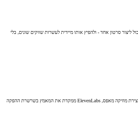
לאומי יכול ליצור סרטון אחד - ולהפיץ אותו מיידית לעשרות שווקים שונים, בלי
ההשקה של Studio 3.0 מגיעה בזמן שבו גם שחקנים אחרים נכנסים לתחום - דוגמת Stability AI עם Stable Audio 2.5. אך בעוד האחרונה מתמקדת ביצירת מוזיקה מאפס, ElevenLabs ממקדת את המאמץ בשרשרת ההפקה