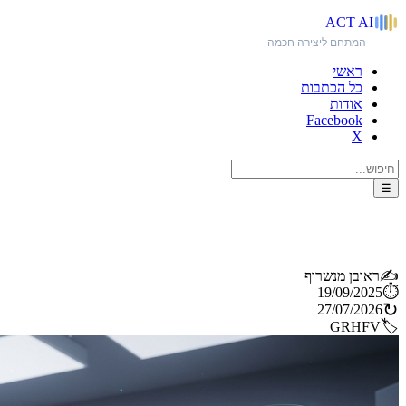
ACT
AI
המתחם ליצירה חכמה
ראשי
כל הכתבות
אודות
Facebook
X
☰
ה-Studio 3.0 - כלי משולב לעריכת אודיו-וידאו בהספק מסחרי מ-ElevenLabs
✍️
ראובן מנשרוף
⏱️
19/09/2025
↻
27/07/2026
🏷️
GRHFV