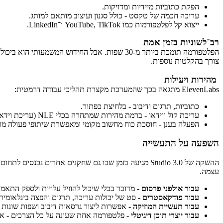
הפקת כתוביות מיידיות ומדויקות.
עריכה חכמה של טקסט - כולל סגנון ועיצוב מותאם למותג.
ייצוא קל לפלטפורמות כמו YouTube, TikTok ו־LinkedIn.
רב־לשוניות בזמן אמת
הפלטפורמה תומכת ביותר מ-30 שפות. אבל החידוש 
צורך בהקלטות נוספות.
מהירות ויעילות
ElevenLabs מתגאה בכך שהמערכת מקצרת תהליכי עבודה דרמטית:
כתוביות, תרגום ודיבוב - בלחיצת כפתור.
עריכת קול ווידאו - ברמת מהירות שמתחרה בכלי NLE (עריכת וידאו מקצועיים).
הפעלה בענן - חוסכת כוח מחשוב מקומי ומאפשרת שיתופי פעולה מר
השפעה על התעשייה
עצמה.
עבור אולפני פרסום
- מדובר בכלי שיכול להוזיל עלויות ולספק התאמו
עבור פודקאסטרים
- סט של יכולות עריכה, תרגום והפצה בינלאומית
עבור תעשיית המוזיקה
- אפשרות ליצור גרסאות דיבוב ושפות שונות ל
עבור יוצרי תוכן דיגיטלי
- פלטפורמה אחת שעונה על כל הצרכים - אוד