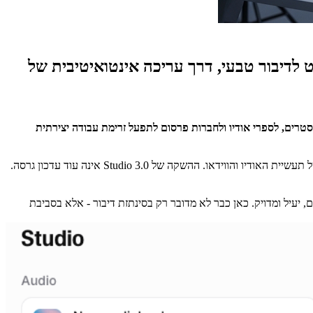
לדיבור טבעי, דרך עריכה אינטואיטיבית של
טרים, לספרי אודיו ולחברות פרסום לתפעל זרימת עבודה יצירתית
בעולם שבו בינה מלאכותית נכנסת לכל תחום יצירתי - ממוזיקה ועד פרסום - נדמה שחברת ElevenLabs סימנה יעד ברור: להפוך לכלי ההפקה המרכזי של תעשיית האודיו והווידאו. ההשקה של Studio 3.0 אינה עוד עדכון גרסה.
או לאבן יסוד של יצירת תוכן חכם, יעיל ומדויק. כאן כבר לא מדובר רק בסינתזת דיבור - אלא בסביבת