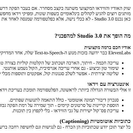
שוק האודיו והווידאו המקצועי משתנה בקצב מסחרר. אם בעבר הפקה דרשה צ
מותגים רוצים להגיע לקהלים בינלאומיים בשפות שונות, ומפיקי וידאו מחפש
כאן נכנס Studio 3.0 - לא ככלי נישה, אלא כפלטפורמה שמנסה לאחד את הצרכים האלו תחת ממשק אחד. ההבטחה: איכות אודיו קולנועית, סנכרון מושלם עם וידאו, ויכולת הפקה בקנה מידה גדול - גם בלי צוותי הפקה ענקיים.
מה הופך את Studio 3.0 למהפכני?
אודיו חכם ברמה מקצועית
ElevenLabs כבר ידועה בזכות מנוע ה-Text-to-Speech שלה, אחד המדויקים בשוק. כעת, Studio 3.0 לוקח זאת קדימה:
עריכה חכמה - חיתוך, הארכה ושכתוב של הקלטות קוליות בצורה טב
שימור טון וביצוע - גם אחרי עריכה אגרסיבית, הקול נשמע אותנטי.
שליטה יצירתית - אפשר לשלב סגנונות קול, אפקטים ותוספות מבלי
אינטגרציה עם וידאו
זו אולי הבשורה הגדולה ביותר: לראשונה, הפלטפורמה תומכת בעריכת וידא
סנכרון דיבור־תמונה אוטומטי - כולל התאמה לתנועות שפתיים.
הוספת קריינות על סרטונים קיימים - תוך שמירה על רמת הפקה גבוה
עריכת פס־קול ישירות על גבי הווידאו - בלי לקפוץ בין תוכנות.
כתוביות אוטומטיות (Captioning)
כל יוצר תוכן יודע שכתוביות הן הכרח - גם לנגישות וגם לחשיפה רחבה ברשתות. Studio 3.0