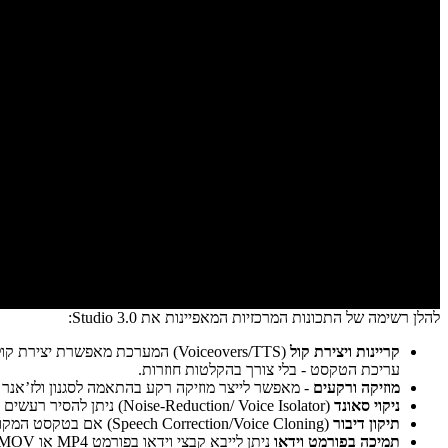
להלן רשימה של התכונות המרכזיות המאפיינות את Studio 3.0:
קריינות ויצירת קול
(Voiceovers/TTS)
עריכת הטקסט - בלי צורך בהקלטות חוזרות.
מוזיקה ורקעים
- מאפשר לייצר מוזיקה רקע בהתאמה לסגנון ולז’אנר
ניקוי סאונד
(Noise-Reduction/ Voice Isolator)
ניתן להסיר רעשים ר
תיקון דיבור
(Speech Correction/Voice Cloning)
אם בטקסט המקורי
תמיכה בפורמט וידאו
ניתן לייבא קבצי וידאו בפורמט MP4 או MOV, לערוך אותם בממשק משולב עם האודיו (קריינות, רקע קול, אפקטים), לסנכרן קול-תמונה, ולייצא מוצר שלם.