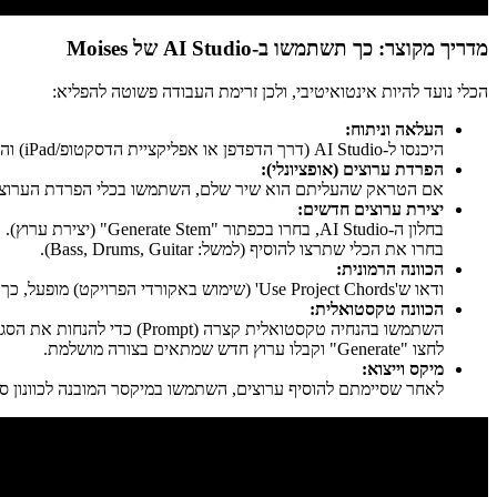
מדריך מקוצר: כך תשתמשו ב-AI Studio של Moises
הכלי נועד להיות אינטואיטיבי, ולכן זרימת העבודה פשוטה להפליא:
העלאה וניתוח:
היכנסו ל-AI Studio (דרך הדפדפן או אפליקציית הדסקטופ/iPad) והעלו את הקטע המוזיקלי הראשוני שלכם (למשל, הקלטה של שירה וגיטרה).
הפרדת ערוצים (אופציונלי):
אם הטראק שהעליתם הוא שיר שלם, השתמשו בכלי הפרדת הערוצים המפורסם של Moises כדי לבודד את הקולות,
יצירת ערוצים חדשים:
בחלון ה-AI Studio, בחרו בכפתור "Generate Stem" (יצירת ערוץ).
בחרו את הכלי שתרצו להוסיף (למשל: Bass, Drums, Guitar).
הכוונה הרמונית:
ודאו ש'Use Project Chords' (שימוש באקורדי הפרויקט) מופעל, כך שה-AI יציית למבנה ההרמוני של הטראק הקיים.
הכוונה טקסטואלית:
השתמשו בהנחיה טקסטואלית קצרה (Prompt) כדי להנחות את הסגנון (למשל: "Drum track with a relaxed 80s synth-pop feel" – "ערוץ תופים עם גרוב סינת'-פופ רגוע משנות ה-80").
לחצו "Generate" וקבלו ערוץ חדש שמתאים בצורה מושלמת.
מיקס וייצוא:
לאחר שסיימתם להוסיף ערוצים, השתמשו במיקסר המובנה לכוונון סופי. לחצו על "AI Mix" או "AI Master" לקבלת גרסה סופית ומלוטשת, וייצאו א