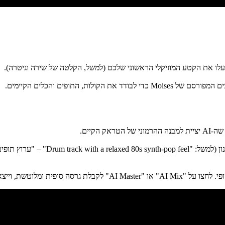
 התופים והכלים הקיימים.
ת הקבצים בפורמט WAV איכותי.