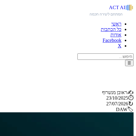
ACT
AI
המתחם ליצירה חכמה
ראשי
כל הכתבות
אודות
Facebook
X
☰
ה-AI Studio - מהפכני, ומפצח את תהליך היצירה עבור מוזיקאים ומפיקים [כולל מדריך]
✍️
ראובן מנשרוף
⏱️
23/10/2025
↻
27/07/2026
🏷️
DAW