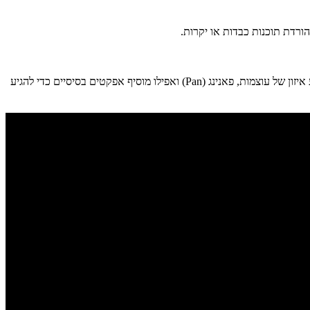
הורדת תוכנות כבדות או יקרות.
מה זה: לאחר שהיצירה מושלמת עם כל הערוצים, המשתמש יכול לבחור פריסט (Preset) ז'אנרי (למשל: פופ, רוק, אלקטרוני), ובלחיצה אחת, ה-AI מבצע איזון של עוצמות, פאנינג (Pan) ואפילו מוסיף אפקטים בסיסיים כדי להגיע