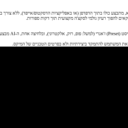
א, מתבצע כולו בתוך הדפדפן (או באפליקציות הדסקטופ/אייפד), ללא צורך ב
רר את המשתמש להתמקד ביצירתיות ולא בפרטים הטכניים של המיקס.