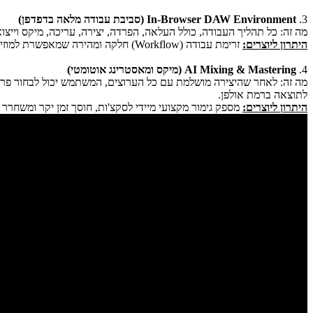
3.
In-Browser DAW Environment (סביבת עבודה מלאה בדפדפן)
מה זה: כל תהליך העבודה, כולל העלאה, הפרדה, יצירה, עריכה, מיקס וייצו
היתרון ליוצרים:
זרימת עבודה (Workflow) חלקה ומהירה שמאפשרת למוזיקאים להפוך רעיון גולמי לסקצ'ה מקצועית תוך דקות ספורות.
4.
AI Mixing & Mastering (מיקס ומאסטרינג אוטומטי)
לתוצאה ברמת אולפן.
היתרון ליוצרים:
מספק גימור מקצועי מיידי לסקצ'ות, חוסך זמן יקר ומשח