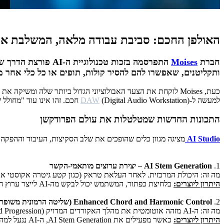
האולפן החכם: סביבת עבודה מלאה, המשלבת את י
חברת
Moises
ותקליטנים, שאפשרו להם להסיר קולות, תופים או כל כלי אחר מ
כעת, Moises לוקחת את הצעד האבולוציוני הגדול ביותר שלה ומשיקה את
למעשה ל-
(Digital Audio Workstation) חכם. זהו אינו עוד "מחולל שירים" גנרי, אלא כלי שנועד להיות "שותף יצירתי מגיב" (Context-Aware Creative Partner) שמקשיב ליצירה הקיימת של המשתמש ומשלים אותה.
DAW
התכונות החדשות שמטלטלות את עולם הפרודקשן
AI Studio
מציגה מגוון כלים שהופכים את שלב הסקיצות, העיבוד וההפקה 
1.
AI Stem Generation – יצירת ערוצים מותאמי-הקשר
מה זה: היכולת המרכזית. לאחר העלאת טראק (כגון קטע גיטרה אקוסטי או רצף אקורדים בפסנתר), ה-AI מנתח את הקצב
היתרון ליוצרים:
בלחיצת כפתור, המשתמש יכול לבקש מה-AI לייצר ערוץ חדש (כגון בס, תופים או כלי מיתר) שיתאים הרמונית וקצבית באופן מושלם לטראק המקור. ה-AI "מקשיב" ליצירה ומגיב אליה כ"חבר להקה" וירטואלי.
2.
Enhanced Chord and Harmonic Control (שליטה הרמונית משופרת)
מה זה: ה-AI מזהה אוטומטית את מהלך האקורדים המדויק (Chord Progression) של הטראק. המשתמש מקבל ממשק עריכה גרפי של האקורדים, בו הוא יכול לתקן או לשנות את המהלך ההרמוני.
היתרון ליוצרים:
כאשר מפעילים את AI Stem Generation, ה-AI ננעל למהלך האקורדים שהוגדר על ידי המשתמש. התוצאה היא כלי ליווי שמתאים באופן מוחלט, בניגוד לכלי AI גנריים הנוטים לטעויות הרמוניות.