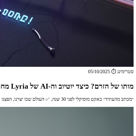
סטרימינג
⏱️ 05/10/2025
מותו של הזרם? כיצד יוטיוב וה-AI של Lyria מחוללים מהפכה במוזיקה המותאמת אישית
״מכתב מהעתיד״ באקט מוסיקלי לפני 30 שנה, ✅ העולם שבו יצרנו, הפצנו וצרכנו תוכן אודיו ומוזיקה משתנה לנגד עינינו...