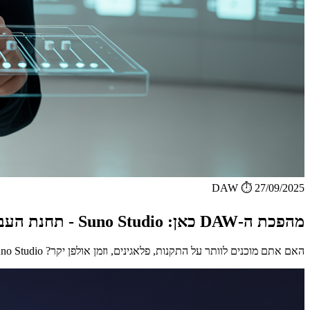
DAW
⏱️ 27/09/2025
מהפכת ה-DAW כאן: Suno Studio - תחנת העבודה האודיו-הגנרטיבית הראשונה בעולם
האם אתם מוכנים לוותר על התקנות, פלאגינים, וזמן אולפן יקר? Suno Studio כאן, והיא לא סתם תוכנה חדשה - זהו סוף ע...