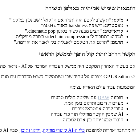
דוגמאות שימוש אמיתיות באולפן וביצירה
מיקס:
“תקשיב לקטע הזה ותגיד אם הווקאל יושב נכון במיקס.”
מאסטרינג:
“יש פה harshness באזור 4kHz?”
קריאייטיב:
“תציע מבנה לשיר בסגנון cinematic pop.”
למידה:
“תסביר לי sidechain compression בצורה מוזיקלית.”
תרגום:
“תרגם את הטקסט לאנגלית בלי לאבד את הזרימה.”
הקשר הרחב יותר: קול הופך לממשק הראשי
אם בעשור האחרון הטקסט היה ממשק העבודה המרכזי של AI - נראה שהעשור הבא יונע הרבה יותר על ידי קול.
GPT-Realtime-2 מצביע על עתיד שבו משתמשים פשוט מדברים עם תוכנות, כלי יצירה ומערכות מחשב - במקום להקליד פקודות.
המשמעות עבור עולם האודיו עצומה:
תוכנות
DAW
עם שליטה קולית טבעית
מערכות דיבוב ותרגום בזמן אמת
עוזרי יצירה אינטראקטיביים
AI שמבין הקשר מוזיקלי תוך כדי עבודה
חיבור טבעי יותר בין אדם למכונה
זה מתחבר ישירות למהפכת
כלי ה-AI ליוצרי מוזיקה, וידאו ותוכן
, שבה AI כבר אינו רק “כלי עזר”, אלא שותף פעיל בתהליך היצירה.