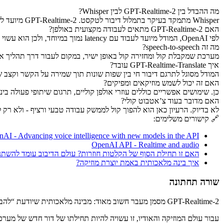
מה ההבדל בין GPT-Realtime-2 לבין Whisper?
Whisper מתמקד בעיקר בתמלול דיבור לטקסט. GPT-Realtime-2 מיועד לשיחה קולית מלאה בזמן אמת, כולל הבנת הקשר, תגובה קולית ויכולות reasoning.שובה כאן...
האם GPT-Realtime-2 מתאים לעבודה מקצועית באולפן?
לפי OpenAI, המודל מיועד לעבוד עם latency נמוך במיוחד, ולכן הוא עשוי להתאים יותר מתמיד לסביבות עבודה מקצועיות שדורשות תגובה מהירה.
מה זה speech-to-speech?
מערכת שמקבלת קול ומחזירה קול באופן ישיר, במקום לעבור דרך תהליך א
איך GPT-Realtime-Translate עובד?
המודל מסוגל לתרגם דיבור חי בין שפות שונות תוך שמירה על הקשר וקצב 
האם זה יכול לשמש מוזיקאים ומפיקים?
כן. שימושים אפשריים כוללים עוזרי אולפן קוליים, תרגום שיתופי פעולה בינ
האם מדובר בעוד צ’אטבוט קולי?
לא בדיוק. הרעיון כאן הוא להפוך קול לממשק עבודה טבעי ורציף - ולא ר
🔗 קישורים משלימים:
AI - Advancing voice intelligence with new models in the API
OpenAI API - Realtime and audio
האם זו תחילת הסוף של הקלטות חוזרות? עולם הדיבוב עומד להשתנ
איך בינה מלאכותית באמת יוצרת מוזיקה?
שורה תחתונה
GPT-Realtime-2 מסמן מעבר חשוב מאוד: מבינה מלאכותית שיודעת “להבין קול” - לבינה מלאכותית שחיה בתוך שיחה קולית בזמן אמת.
עבור עולם המוזיקה והאודיו, זו עשויה להיות תחילתו של דור חדש של מער