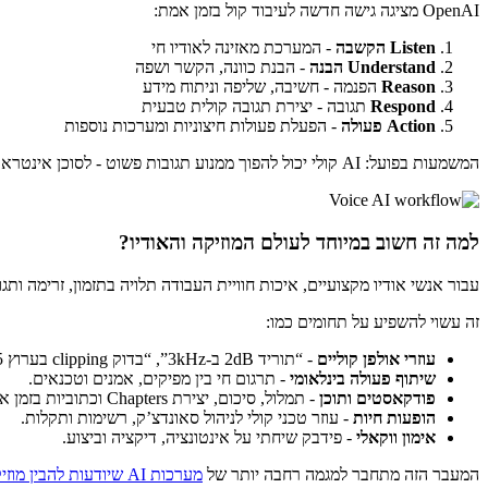
OpenAI מציגה גישה חדשה לעיבוד קול בזמן אמת:
Listen הקשבה
- המערכת מאזינה לאודיו חי
Understand הבנה
- הבנת כוונה, הקשר ושפה
Reason
הפנמה - חשיבה, שליפה וניתוח מידע
Respond
תגובה - יצירת תגובה קולית טבעית
Action פעולה
- הפעלת פעולות חיצוניות ומערכות נוספות
המשמעות בפועל: AI קולי יכול להפוך ממנוע תגובות פשוט - לסוכן אינטראקטיבי פעיל.
למה זה חשוב במיוחד לעולם המוזיקה והאודיו?
עבור אנשי אודיו מקצועיים, איכות חוויית העבודה תלויה בתזמון, זרימה ותגובה מיידית. לכן המעבר ל-speech-to-speech אמ
זה עשוי להשפיע על תחומים כמו:
עוזרי אולפן קוליים
- “תוריד 2dB ב-3kHz”, “בדוק clipping בערוץ 5”, “תן לי קומפרסיה יותר אגרסיבית”.
שיתוף פעולה בינלאומי
- תרגום חי בין מפיקים, אמנים וטכנאים.
פודקאסטים ותוכן
- תמלול, סיכום, יצירת Chapters וכתוביות בזמן אמת.
הופעות חיות
- עוזר טכני קולי לניהול סאונדצ’ק, רשימות ותקלות.
אימון ווקאלי
- פידבק שיחתי על אינטונציה, דיקציה וביצוע.
המעבר הזה מתחבר למגמה רחבה יותר של
מערכות AI שיודעות להבין מוזיקה, קול ויצירה בצורה עמוקה יותר