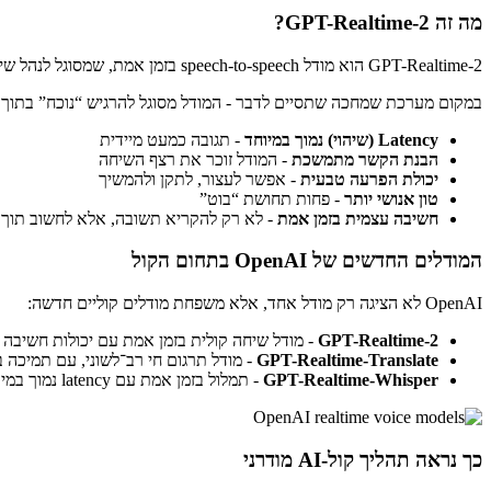
מה זה GPT-Realtime-2?
GPT-Realtime-2 הוא מודל speech-to-speech בזמן אמת, שמסוגל לנהל שיחה קולית טבעית עם הבנת הקשר רציפה, תגובה מהירה ויכולות reasoning מתקדמות.
במקום מערכת שמחכה שתסיים לדבר - המודל מסוגל להרגיש “נוכח” בתוך
Latency (שיהוי) נמוך במיוחד
- תגובה כמעט מיידית
הבנת הקשר מתמשכת
- המודל זוכר את רצף השיחה
יכולת הפרעה טבעית
- אפשר לעצור, לתקן ולהמשיך
טון אנושי יותר
- פחות תחושת “בוט”
חשיבה עצמית בזמן אמת
- לא רק להקריא תשובה, אלא לחשוב תוך 
המודלים החדשים של OpenAI בתחום הקול
OpenAI לא הציגה רק מודל אחד, אלא משפחת מודלים קוליים חדשה:
GPT-Realtime-2
- מודל שיחה קולית בזמן אמת עם יכולות חשיבה
GPT-Realtime-Translate
- מודל תרגום חי רב־לשוני, עם תמיכה 
GPT-Realtime-Whisper
- תמלול בזמן אמת עם latency נמוך במיוחד.
כך נראה תהליך קול-AI מודרני