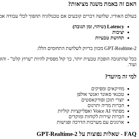
האם זה באמת משנה מציאות?
בעולם האודיו, שלושה דברים קובעים אם טכנולוגיה תהפוך לכלי עבודה אמי
Latency (שיהוי, זמן תגובה)
יציבות
תחושת טבעיות
GPT-Realtime-2 מכוון בדיוק לשלושת התחומים הללו.
ככל שהתגובה הופכת טבעית יותר, כך קול מפסיק להיות “ערוץ קלט” - והופ
ועוד.
למי זה מיועד?
מוזיקאים ומפיקים
טכנאי סאונד ואנשי אולפן
יוצרי תוכן ופודקאסטים
חברות מדיה ותרגום
מפתחי Voice AI ואפליקציות קוליות
חברות שירות לקוחות ומוקדים
ארגונים עם מערכות הדרכה ופגישות
FAQ - שאלות נפוצות על GPT-Realtime-2