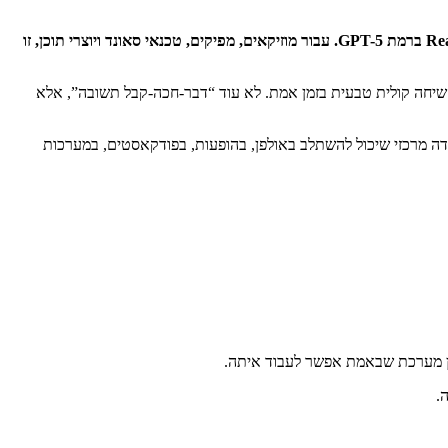
משיקה את GPT-Realtime-2 - מודל speech-to-speech חדש עם שיהוי נמוך במיוחד, שיחה טבעית, הבנת הקשר בזמן אמת ויכולות Reasoning ברמת GPT-5. עבור מוזיקאים, מפיקים, טכנאי סאונד ויוצרי תוכן, זו
ת OpenAI מכוונת אל שכבת האינטראקציה האנושית עצמה: שיחה קולית טבעית בזמן אמת. לא עוד “דבר-חכה-קבל תשובה”, אלא
ה מרכזי שיכול להשתלב באולפן, בהופעות, בפודקאסטים, במערכות
.