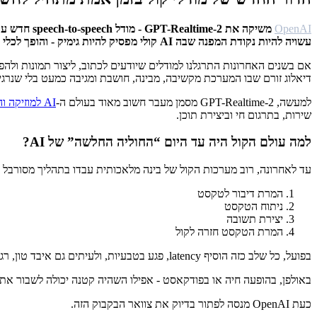
OpenAI
עשויה להיות נקודת המפנה שבה AI קולי מפסיק להיות גימיק - והופך לכלי עבודה אמיתי.
דיאלוג זורם שבו המערכת מקשיבה, מבינה, חושבת ומגיבה כמעט בלי שנרג
למעשה, GPT-Realtime-2 מסמן מעבר חשוב מאוד בעולם ה-
AI למוזיקה והפקת אודיו
שירות, בתרגום חי וביצירת תוכן.
למה עולם הקול היה עד היום “החוליה החלשה” של AI?
עד לאחרונה, רוב מערכות הקול של בינה מלאכותית עבדו בתהליך מסורבל י
המרת דיבור לטקסט
ניתוח הטקסט
יצירת תשובה
המרת הטקסט חזרה לקול
בפועל, כל שלב כזה הוסיף latency, פגע בטבעיות, ולעיתים גם איבד טון, רגש או הקשר. עבור אנשי אודיו, זה היה ההבדל בין “דמו טכנולוגי מרשים” לבין מערכת שבאמת אפשר לעבוד איתה.
באולפן, בהופעה חיה או בפודקאסט - אפילו השהיה קטנה יכולה לשבור את חו
כעת OpenAI מנסה לפתור בדיוק את צוואר הבקבוק הזה.