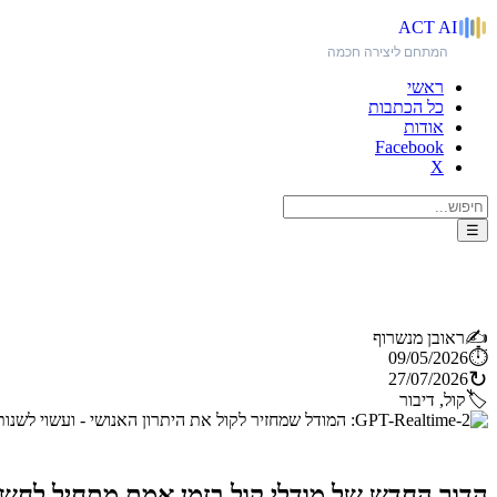
ACT
AI
המתחם ליצירה חכמה
ראשי
כל הכתבות
אודות
Facebook
X
☰
GPT-Realtime-2: המודל שמחזיר לקול את היתרון האנושי - ועשוי לשנות את עולם האודיו
✍️
ראובן מנשרוף
⏱️
09/05/2026
↻
27/07/2026
🏷️
קול, דיבור
הדור החדש של מודלי קול בזמן אמת מתחיל לחשוב