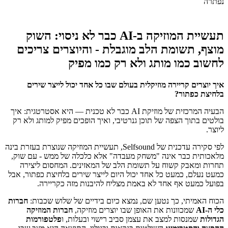
תעשיית המוזיקה ב-AI כבר לא ניסוי: השוק
מוצף, תשומת הלב מוגבלת - והיוצרים צריכים
לחשוב כמו מותג ולא רק כמו מפיק
איך יוצרים קריירה מוזיקלית בעולם שבו כל אחד יכול לייצר שירים
בלחיצת כפתור?
הבעיה המרכזית של מוזיקת AI כבר לא טכנית — היא אסטרטגית: איך
בולטים בתוך הצפה של תוכן גנרטיבי, ואיך הופכים מפיק למותג ולא רק
ליוצר.
לפי סקירה עדכנית של Selfsound, תעשיית המוזיקה שנוצרת בעזרת בינה
מלאכותית כבר אינה "משחק מעבדה" אלא כלכלה של ממש - עם שוק,
תחרות ומאבק קשוח על תשומת הלב של המאזינים. המחסום ליצירה
כמעט נעלם, כמעט כל אחד יכול היום לייצר שירים בלחיצת כפתור, אבל
בפועל כמעט אף אחד לא באמת מצליח להיבנות מזה כקריירה.
הכוח האמיתי, כך נטען שם, נמצא כיום בידיים של שלוש שכבות:
חברות
כלי ה-AI
שמכוונות את האופן שבו יוצרים מוזיקה,
חברות המוזיקה
הגדולות
שמנסות למצב את עצמן סביב רישוי ובעלות, ו
פלטפורמות