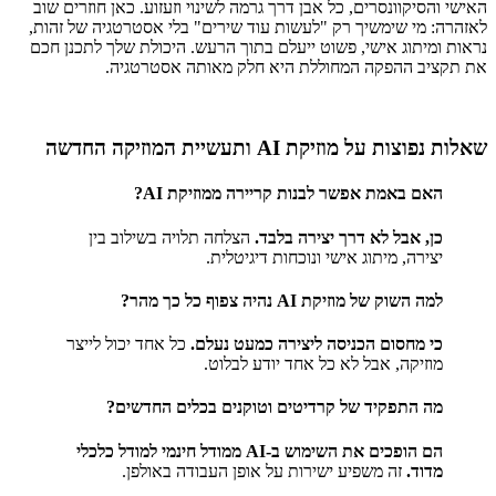
האישי והסיקוונסרים, כל אבן דרך גרמה לשינוי וזעזוע. כאן חוזרים שוב
לאזהרה: מי שימשיך רק "לעשות עוד שירים" בלי אסטרטגיה של זהות,
נראות ומיתוג אישי, פשוט ייעלם בתוך הרעש. היכולת שלך לתכנן חכם
את תקציב ההפקה המחוללת היא חלק מאותה אסטרטגיה.
שאלות נפוצות על מוזיקת AI ותעשיית המוזיקה החדשה
האם באמת אפשר לבנות קריירה ממוזיקת AI?
כן, אבל לא דרך יצירה בלבד.
הצלחה תלויה בשילוב בין
יצירה, מיתוג אישי ונוכחות דיגיטלית.
למה השוק של מוזיקת AI נהיה צפוף כל כך מהר?
כי מחסום הכניסה ליצירה כמעט נעלם.
כל אחד יכול לייצר
מוזיקה, אבל לא כל אחד יודע לבלוט.
מה התפקיד של קרדיטים וטוקנים בכלים החדשים?
הם הופכים את השימוש ב-AI ממודל חינמי למודל כלכלי
מדוד.
זה משפיע ישירות על אופן העבודה באולפן.