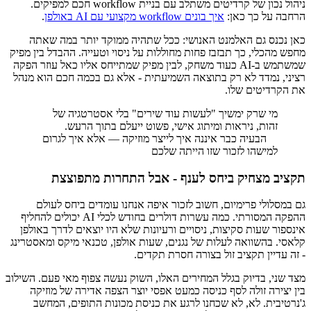
ניהול נכון של קרדיטים משתלב עם בניית workflow חכם למפיקים.
הרחבה על כך כאן:
איך בונים workflow מקצועי עם AI באולפן
.
כאן נכנס גם האלמנט האנושי: ככל שתהיה ממוקד יותר במה שאתה
מחפש מהכלי, כך תבזבז פחות מחוללות על ניסוי וטעייה. ההבדל בין מפיק
שמשתמש ב-AI כעוד משחק, לבין מפיק שמתייחס אליו כאל עוזר הפקה
רציני, נמדד לא רק בתוצאה השמיעתית - אלא גם בכמה חכם הוא מנהל
את הקרדיטים שלו.
מי שרק ימשיך "לעשות עוד שירים" בלי אסטרטגיה של
זהות, ניראות ומיתוג אישי, פשוט ייעלם בתוך הרעש.
הבעיה כבר איננה איך לייצר מוזיקה — אלא איך לגרום
למישהו לזכור שזו הייתה שלכם
תקציב מצחיק ביחס לענף - אבל התחרות מתפוצצת
גם במסלולי פרימיום, חשוב לזכור איפה אנחנו עומדים ביחס לעולם
ההפקה המסורתי. כמה עשרות דולרים בחודש לכלי AI יכולים להחליף
אינספור שעות סקיצות, ניסויים ורעיונות שלא היו יוצאים לדרך באולפן
קלאסי. בהשוואה לעלות של נגנים, שעות אולפן, טכנאי מיקס ומאסטרינג
- זה עדיין תקציב זול בצורה חסרת תקדים.
מצד שני, בדיוק בגלל המחירים האלו, השוק נעשה צפוף מאי פעם. השילוב
בין יצירה זולה לסף כניסה כמעט אפסי יוצר הצפה אדירה של מוזיקה
ג'נרטיבית. לא, לא שכחנו לרגע את כניסת מכונות התופים, המחשב