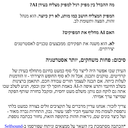
מה ההבדל בין מפיק רגיל למפיק מצליח בעידן AI?
המפיק המצליח חושב כמו מותג, לא רק כיוצר.
הוא מנהל
זהות, הפצה ותשומת לב.
האם AI מחליף את המפיקים?
לא.
הוא משנה את תפקידם: ממבצעים טכניים לאסטרטגים
יצירתיים.
סיכום: פחות משחקים, יותר אסטרטגיה
העידן שבו אפשר היה לייצר בלי סוף כמעט בחינם מתחלף בעידן של
קרדיטים, טוקנים ותכנון. אבל זה לא סוף החופש היצירתי - זו הזדמנות
לעלות כיתה. אם תבנה לעצמך תזרים עבודה חכם, תתאמן ברצינות
בשלב החינמי ותדע איפה ה-AI באמת חוסך לך זמן וכסף, תגיע לשלב שבו
אתה גם לוקח וגם נותן: משלם מעט יחסית, ומקבל בחזרה שותף הפקה
שמייצר ערך אמיתי.
צריך לזכור: אנחנו עדיין מדברים על תקציבים זולים בצורה כמעט בלתי
נתפסת לעומת מה שהענף הכיר לפני עשור. נכון, התחרות גברה מאוד -
ועל כיצד בונים שם, ניראות וזהות בתקופה הזאת, נחזור בכתבה נוספת.
*הכתבה מסתמכת בין השאר על ממצאים וניתוח שפורסמו ב-
Selfsound