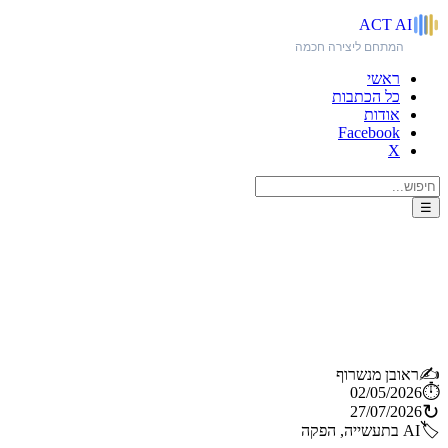
ACT
AI
המתחם ליצירה חכמה
ראשי
כל הכתבות
אודות
Facebook
X
☰
מאחורי ההתקדמות המטורפת
של מוזיקת AI מסתתרת בעיה
שלא נפתרה
✍️
ראובן מנשרוף
⏱️
02/05/2026
↻
27/07/2026
🏷️
AI בתעשייה, הפקה