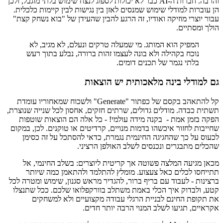
והרבה. חברות ה-AI כבר לא יכולות לספוג לנצח שימוש בלתי מוגבל, ולכן
הן עוברות למודלי שימוש שמנסים לאזן בין נגישות לבין קיימות כלכלית.
עבור יוצרי מוזיקה ואודיו, זה הרגע להבין שהעידן של "בוא נשחק קצת"
הולך ומסתיים.
המפיק הוא המותג. מי שמעלה טרקים ונעלם, לא מגיב, לא
נוכח בקהילה ולא בונה לעצמו זהות ברורה, נבלע בתוך רעש
בלתי נגמר של תכנים דומים.
גם למודלי בינה מלאכותית יש הוצאות
קל להתאהב בקסם של כפתור "Generate" ולשכוח שמאחוריו עומדת
תשתית כבדה. מודלים גדולים, שרתים חזקים, אחסון לכל שנייה שנוצרת,
הפקה בזמן אמת - בקנה מידה עולמי! - כל אלה הם הוצאות שוטפות
שחייבות לחזור איכשהו בדמות מנויים, קרדיטים או טוקנים. לכן, במקום
לכעוס על כך שהחגיגה החינמית נגמרת, כדאי להסתכל על זה כסימן
שהכלים מתבגרים ונכנסים לשלב האולפן הרציני.
מכאן מגיעה המלצה פשוטה אך קריטית ליוצרים: בשלב החינמי, אל
תתייחסו לכלים כאל צעצוע. מומלץ להתלמד ולהתאמן כמה שיותר
ברצינות - לעבוד עם בריף ברור, להגדיר מראש סגנון, שימוש ומטרה לכל
קטע, ולבדוק איך הכלי באמת משתלב בוורקפלואו שלכם. ככל שתנצלו
את תקופת החינם לבניית הרגלי עבודה מקצועיים ולא למשחקים
אקראיים, תגיעו לשלב המנוי הרבה יותר חדים.