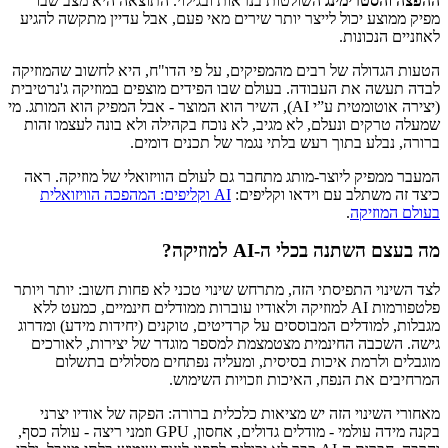
ההפצה והסטרימינג
השולטות בנראות ובגילוי. התוצאה היא מצב שבו
מפיק ממוצע יכול לייצר יותר שירים מאי פעם, אבל עדיין מתקשה להגיע
לאוזניים הנכונות.
הטעות הגדולה של רבים מהמפיקים, על פי הדו"ח, היא לחשוב שהמוזיקה
לבדה תעשה את העבודה. בעולם שבו הפידים מוצפים במוזיקה ג'נרטיבית
(יצירה אוטומטית ע”י AI), השיר הוא המוצר - אבל המפיק הוא המותג. מי
שמעלה טרקים ונעלם, לא מגיב, לא נוכח בקהילה ולא בונה לעצמו זהות
ברורה, נבלע בתוך רעש בלתי נגמר של תכנים דומים.
המעבר ממפיק ליוצר-מותג מתחבר גם לעולם הוויזואלי של מוזיקה. ראה
כיצד זה משתלב עם וידאו וקליפים:
AI וקליפים: המהפכה הוויזואלית
בעולם המוזיקה
.
מה בעצם השתנה בכלי ה-AI למוזיקה?
לצד השינוי התפיסתי הזה, מתרחש שינוי טכני לא פחות חשוב: יותר ויותר
פלטפורמות AI למוזיקה ולאודיו עוברות ממודלים חינמיים, כמעט ללא
מגבלות, למודלים המבוססים על קרדיטים, טוקנים (יחידות מידע) ומדרוג
גישה. השכבה החינמית מצטמצמת למספר מוגדר של יצירות, לאורכים
מוגבלים ולרמת איכות בסיסית, ומעליה נפתחים מסלולים בתשלום
המרחיבים את הנפח, האיכות וזכויות השימוש.
מאחורי השינוי הזה יש מציאות כלכלית ברורה: הפקה של אודיו יצרני
בקנה מידה עולמי - מודלים גדולים, אחסון, GPU וזמני ריצה - עולה כסף,