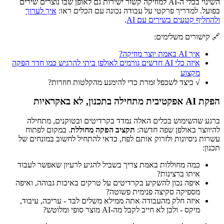
השינוי בכלי ה-AI למוזיקה קשור ישירות גם לאופן שבו נוצרים שירים
בפועל. למדריך פרקטי על עבודה נכונה עם הכלים ראו:
איך לערוך
ולהחליף קטעים בשירים עם AI
.
🔗 קישורים משלימים:
איך AI באמת יוצר מוזיקה?
איזה כלי AI חדשים גורמים לאולפן ביתי להרגיש כמו חדר הפקה
י?
מקצוע
√ כיצד לשכפל זמרת כדי להימנע מהקלטות חוזרות?
הפקת AI אפקטיבית מתחילה בתכנון, לא באקראיות
ברגע שהשימוש בכלים האלה נמדד בקרדיטים ובטוקנים, מתחילה
להיווצר באולפן שפה חדשה:
תקציב הפקה מחוללת
. במקום לפתוח
עשרות ניסיונות ולזרוק אותם לפח, כדאי להתחיל לחשוב במונחים של
תכנון:
כמה מחוללות באמת צריך בשביל להגיע לרעיון שאפשר לעבוד
איתו ברצינות?
איפה נכון להשקיע בקרדיטים על טרקים באיכות גבוהה, ואיפה
מספיקה סקיצה פנימית פשוטה?
איזה חלק מהעבודה אתה ממילא משלים לבד - עריכה, עיבוד,
מיקס - ולכן לא חייב לקבל מה-AI מוצר סופי ומלוטש?