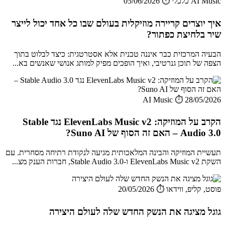
AI Music כלכלי
⏱️ 05/06/2026
איך יוצרים קריירה מוזיקלית בעולם שבו כל אחד יכול לייצר
שיר בלחיצת כפתור?
הבעיה המרכזית כבר איננה טכנית אלא אסטרטגית: כיצד לבלוט בתוך
הצפה של תוכן גנרטיבי, ואיך הופכים מפיק למותג אנושי שאנשים בא...
AI Music
⏱️ 28/05/2026
הקרב על המוזיקה: ElevenLabs Music v2 נגד Stable
Audio 3.0 – האם זה הסוף של Suno AI?
תעשיית המוזיקה והבינה המלאכותית מגיעה לנקודת רתיחה מסחרית. עם
השקת ElevenLabs Music v2 ו-Stable Audio 3.0, חברות הענק מצ...
פוסט, קליפ, ווידאו
⏱️ 20/05/2026
גוגל מציגה את הנשק החדש שלה לעולם היצירה