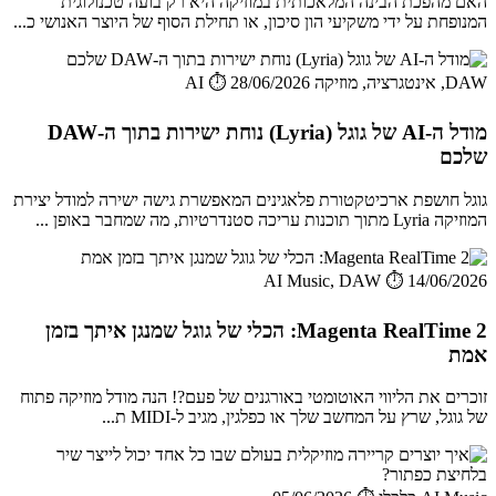
האם מהפכת הבינה המלאכותית במוזיקה היא רק בועה טכנולוגית
המנופחת על ידי משקיעי הון סיכון, או תחילת הסוף של היוצר האנושי כ...
DAW, אינטגרציה, מוזיקה AI
⏱️ 28/06/2026
מודל ה-AI של גוגל (Lyria) נוחת ישירות בתוך ה-DAW
שלכם
גוגל חושפת ארכיטקטורת פלאגינים המאפשרת גישה ישירה למודל יצירת
המוזיקה Lyria מתוך תוכנות עריכה סטנדרטיות, מה שמחבר באופן ...
AI Music, DAW
⏱️ 14/06/2026
Magenta RealTime 2: הכלי של גוגל שמנגן איתך בזמן
אמת
זוכרים את הליווי האוטומטי באורגנים של פעם?! הנה מודל מוזיקה פתוח
של גוגל, שרץ על המחשב שלך או כפלגין, מגיב ל-MIDI ת...