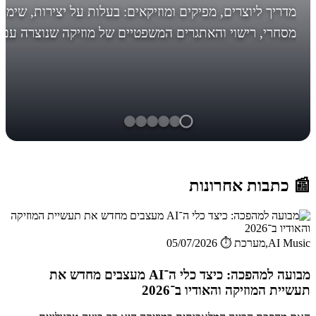
מדריך ליוצרים, מפיקים ומוזיקאים: בעלות על יצירות, שימו
מסחרי, רישוי והאתגרים המשפטיים של מוזיקה שנוצרה עם
AI. לפני מה אתם עומדים, לפני שיהיה מאוחר! *עדכון חשו
בסוף... הבינ...
📰 כתבות אחרונות
AI Music,מערכת
⏱️ 05/07/2026
מבועה למהפכה: כיצד כלי ה־AI מעצבים מחדש את
תעשיית המוזיקה והאודיו ב־2026