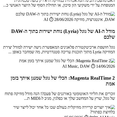
האם מהפכת הבינה המלאכותית במוזיקה היא רק בועה טכנולוגית
המנופחת על ידי משקיעי הון סיכון, או תחילת הסוף של היוצר האנושי כ...
DAW, אינטגרציה, מוזיקה AI
⏱️ 28/06/2026
מודל ה-AI של גוגל (Lyria) נוחת ישירות בתוך ה-DAW
שלכם
גוגל חושפת ארכיטקטורת פלאגינים המאפשרת גישה ישירה למודל יצירת
המוזיקה Lyria מתוך תוכנות עריכה סטנדרטיות, מה שמחבר באופן ...
AI Music, DAW
⏱️ 14/06/2026
Magenta RealTime 2: הכלי של גוגל שמנגן איתך בזמן
אמת
זוכרים את הליווי האוטומטי באורגנים של פעם?! הנה מודל מוזיקה פתוח
של גוגל, שרץ על המחשב שלך או כפלגין, מגיב ל-MIDI ת...