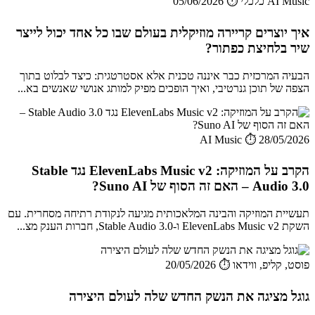
AI Music כלכלי
⏱️ 05/06/2026
איך יוצרים קריירה מוזיקלית בעולם שבו כל אחד יכול לייצר
שיר בלחיצת כפתור?
הבעיה המרכזית כבר איננה טכנית אלא אסטרטגית: כיצד לבלוט בתוך
הצפה של תוכן גנרטיבי, ואיך הופכים מפיק למותג אנושי שאנשים בא...
AI Music
⏱️ 28/05/2026
הקרב על המוזיקה: ElevenLabs Music v2 נגד Stable
Audio 3.0 – האם זה הסוף של Suno AI?
תעשיית המוזיקה והבינה המלאכותית מגיעה לנקודת רתיחה מסחרית. עם
השקת ElevenLabs Music v2 ו-Stable Audio 3.0, חברות הענק מצ...
פוסט, קליפ, ווידאו
⏱️ 20/05/2026
גוגל מציגה את הנשק החדש שלה לעולם היצירה