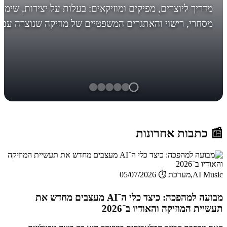
מדריך ליוצרים, מפיקים ומוזיקאים: בעלות על יצירות, שימו
מסחרי, רישוי והאתגרים המשפטיים של מוזיקה שנוצרה עם
AI. לפני מה אתם עומדים, לפני שיהיה מאוחר! *עדכון חשו
בסוף... הבינ...
📰 כתבות אחרונות
AI Music,מערכת
⏱️ 05/07/2026
מבועה למהפכה: כיצד כלי ה־AI מעצבים מחדש את
תעשיית המוזיקה והאודיו ב־2026