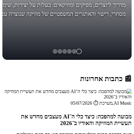
מדריך ליוצרים, מפיקים ומוזיקאים: בעלות על יצירות, שימו
מסחרי, רישוי והאתגרים המשפטיים של מוזיקה שנוצרה עם
AI. לפני מה אתם עומדים, לפני שיהיה מאוחר! *עדכון חשו
בסוף... הבינ...
📰 כתבות אחרונות
AI Music,מערכת
⏱️ 05/07/2026
מבועה למהפכה: כיצד כלי ה־AI מעצבים מחדש את
תעשיית המוזיקה והאודיו ב־2026