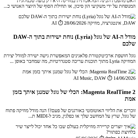
האם מהפכת הבינה המלאכותית במוזיקה היא רק בועה טכנולוגית
המנופחת על ידי משקיעי הון סיכון, או תחילת הסוף של היוצר האנושי כ...
DAW, אינטגרציה, מוזיקה AI
⏱️ 28/06/2026
מודל ה-AI של גוגל (Lyria) נוחת ישירות בתוך ה-DAW
שלכם
גוגל חושפת ארכיטקטורת פלאגינים המאפשרת גישה ישירה למודל יצירת
המוזיקה Lyria מתוך תוכנות עריכה סטנדרטיות, מה שמחבר באופן ...
AI Music, DAW
⏱️ 14/06/2026
Magenta RealTime 2: הכלי של גוגל שמנגן איתך בזמן
אמת
זוכרים את הליווי האוטומטי באורגנים של פעם?! הנה מודל מוזיקה פתוח
של גוגל, שרץ על המחשב שלך או כפלגין, מגיב ל-MIDI ת...