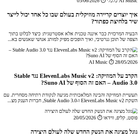
AI Music כלכלי
⏱️ 05/06/2026
איך יוצרים קריירה מוזיקלית בעולם שבו כל אחד יכול לייצר
שיר בלחיצת כפתור?
הבעיה המרכזית כבר איננה טכנית אלא אסטרטגית: כיצד לבלוט בתוך
הצפה של תוכן גנרטיבי, ואיך הופכים מפיק למותג אנושי שאנשים בא...
AI Music
⏱️ 28/05/2026
הקרב על המוזיקה: ElevenLabs Music v2 נגד Stable
Audio 3.0 – האם זה הסוף של Suno AI?
תעשיית המוזיקה והבינה המלאכותית מגיעה לנקודת רתיחה מסחרית. עם
השקת ElevenLabs Music v2 ו-Stable Audio 3.0, חברות הענק מצ...
פוסט, קליפ, ווידאו
⏱️ 20/05/2026
גוגל מציגה את הנשק החדש שלה לעולם היצירה