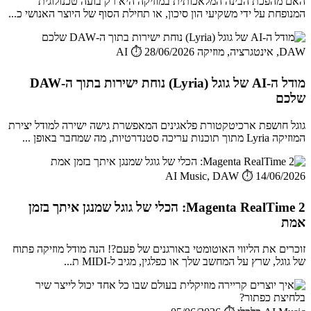
האם מהפכת הבינה המלאכותית במוזיקה היא רק בועה טכנולוגית
המנופחת על ידי משקיעי הון סיכון, או תחילת הסוף של היוצר האנושי כ...
DAW, אינטגרציה, מוזיקה AI
⏱️ 28/06/2026
מודל ה-AI של גוגל (Lyria) נוחת ישירות בתוך ה-DAW
שלכם
גוגל חושפת ארכיטקטורת פלאגינים המאפשרת גישה ישירה למודל יצירת
המוזיקה Lyria מתוך תוכנות עריכה סטנדרטיות, מה שמחבר באופן ...
AI Music, DAW
⏱️ 14/06/2026
Magenta RealTime 2: הכלי של גוגל שמנגן איתך בזמן
אמת
זוכרים את הליווי האוטומטי באורגנים של פעם?! הנה מודל מוזיקה פתוח
של גוגל, שרץ על המחשב שלך או כפלגין, מגיב ל-MIDI ת...