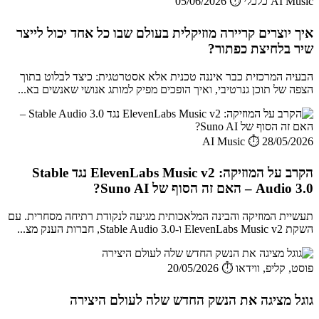
AI Music כלכלי
⏱️ 05/06/2026
איך יוצרים קריירה מוזיקלית בעולם שבו כל אחד יכול לייצר
שיר בלחיצת כפתור?
הבעיה המרכזית כבר איננה טכנית אלא אסטרטגית: כיצד לבלוט בתוך
הצפה של תוכן גנרטיבי, ואיך הופכים מפיק למותג אנושי שאנשים בא...
AI Music
⏱️ 28/05/2026
הקרב על המוזיקה: ElevenLabs Music v2 נגד Stable
Audio 3.0 – האם זה הסוף של Suno AI?
תעשיית המוזיקה והבינה המלאכותית מגיעה לנקודת רתיחה מסחרית. עם
השקת ElevenLabs Music v2 ו-Stable Audio 3.0, חברות הענק מצ...
פוסט, קליפ, ווידאו
⏱️ 20/05/2026
גוגל מציגה את הנשק החדש שלה לעולם היצירה