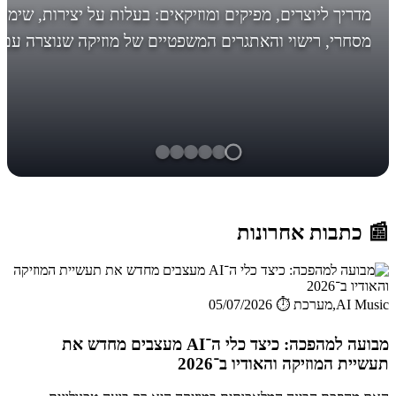
מדריך ליוצרים, מפיקים ומוזיקאים: בעלות על יצירות, שימו
מסחרי, רישוי והאתגרים המשפטיים של מוזיקה שנוצרה עם
AI. לפני מה אתם עומדים, לפני שיהיה מאוחר! *עדכון חשו
בסוף... הבינ...
📰 כתבות אחרונות
AI Music,מערכת
⏱️ 05/07/2026
מבועה למהפכה: כיצד כלי ה־AI מעצבים מחדש את
תעשיית המוזיקה והאודיו ב־2026