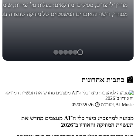
מדריך ליוצרים, מפיקים ומוזיקאים: בעלות על יצירות, שימו
מסחרי, רישוי והאתגרים המשפטיים של מוזיקה שנוצרה עם
AI. לפני מה אתם עומדים, לפני שיהיה מאוחר! *עדכון חשו
בסוף... הבינ...
📰 כתבות אחרונות
AI Music,מערכת
⏱️ 05/07/2026
מבועה למהפכה: כיצד כלי ה־AI מעצבים מחדש את
תעשיית המוזיקה והאודיו ב־2026