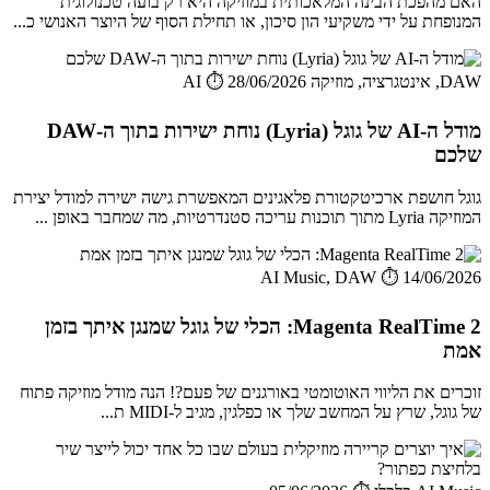
האם מהפכת הבינה המלאכותית במוזיקה היא רק בועה טכנולוגית
המנופחת על ידי משקיעי הון סיכון, או תחילת הסוף של היוצר האנושי כ...
DAW, אינטגרציה, מוזיקה AI
⏱️ 28/06/2026
מודל ה-AI של גוגל (Lyria) נוחת ישירות בתוך ה-DAW
שלכם
גוגל חושפת ארכיטקטורת פלאגינים המאפשרת גישה ישירה למודל יצירת
המוזיקה Lyria מתוך תוכנות עריכה סטנדרטיות, מה שמחבר באופן ...
AI Music, DAW
⏱️ 14/06/2026
Magenta RealTime 2: הכלי של גוגל שמנגן איתך בזמן
אמת
זוכרים את הליווי האוטומטי באורגנים של פעם?! הנה מודל מוזיקה פתוח
של גוגל, שרץ על המחשב שלך או כפלגין, מגיב ל-MIDI ת...