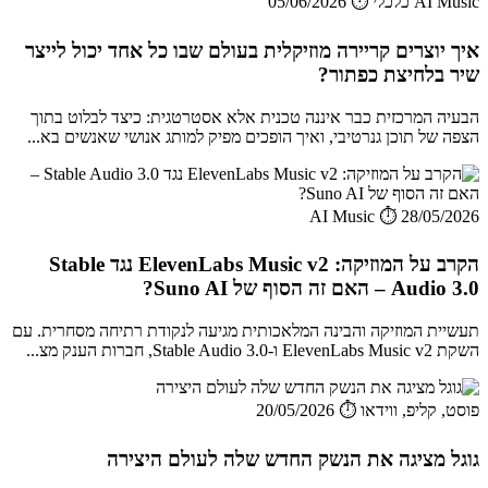
AI Music כלכלי
⏱️ 05/06/2026
איך יוצרים קריירה מוזיקלית בעולם שבו כל אחד יכול לייצר
שיר בלחיצת כפתור?
הבעיה המרכזית כבר איננה טכנית אלא אסטרטגית: כיצד לבלוט בתוך
הצפה של תוכן גנרטיבי, ואיך הופכים מפיק למותג אנושי שאנשים בא...
AI Music
⏱️ 28/05/2026
הקרב על המוזיקה: ElevenLabs Music v2 נגד Stable
Audio 3.0 – האם זה הסוף של Suno AI?
תעשיית המוזיקה והבינה המלאכותית מגיעה לנקודת רתיחה מסחרית. עם
השקת ElevenLabs Music v2 ו-Stable Audio 3.0, חברות הענק מצ...
פוסט, קליפ, ווידאו
⏱️ 20/05/2026
גוגל מציגה את הנשק החדש שלה לעולם היצירה