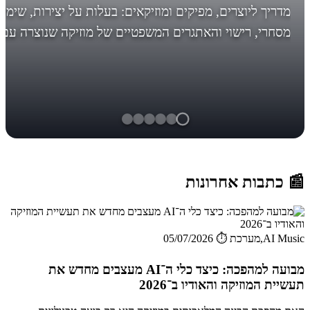
מדריך ליוצרים, מפיקים ומוזיקאים: בעלות על יצירות, שימו
מסחרי, רישוי והאתגרים המשפטיים של מוזיקה שנוצרה עם
AI. לפני מה אתם עומדים, לפני שיהיה מאוחר! *עדכון חשו
בסוף... הבינ...
📰 כתבות אחרונות
AI Music,מערכת
⏱️ 05/07/2026
מבועה למהפכה: כיצד כלי ה־AI מעצבים מחדש את
תעשיית המוזיקה והאודיו ב־2026