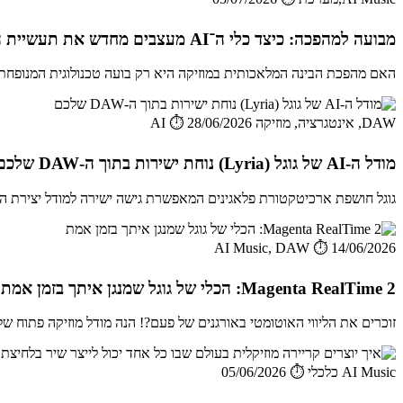
מבועה למהפכה: כיצד כלי ה־AI מעצבים מחדש את תעשיית המוזיקה והאודיו ב־2026
האם מהפכת הבינה המלאכותית במוזיקה היא רק בועה טכנולוגית המנופחת על 
DAW, אינטגרציה, מוזיקה AI
⏱️ 28/06/2026
מודל ה-AI של גוגל (Lyria) נוחת ישירות בתוך ה-DAW שלכם
גוגל חושפת ארכיטקטורת פלאגינים המאפשרת גישה ישירה למודל יצירת המוזיקה Lyria מתוך תוכנות עריכה סטנדרטיות, מה שמחב
AI Music, DAW
⏱️ 14/06/2026
Magenta RealTime 2: הכלי של גוגל שמנגן איתך בזמן אמת
זוכרים את הליווי האוטומטי באורגנים של פעם?! הנה מודל מוזיקה פתוח של גוגל,
AI Music כלכלי
⏱️ 05/06/2026