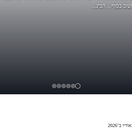
ף... הבינ...