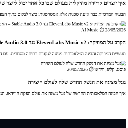
איך יוצרים קריירה מוזיקלית בעולם שבו כל אחד יכול לייצר ש
הבעיה המרכזית כבר איננה טכנית אלא אסטרטגית: כיצד לבלוט בתוך הצפה ש
AI Music
⏱️ 28/05/2026
הקרב על המוזיקה: ElevenLabs Music v2 נגד Stable Audio 3.0 – האם זה הסוף של Suno AI?
תעשיית המוזיקה והבינה המלאכותית מגיעה לנקודת רתיחה מסחרית. עם השקת ElevenLabs Music v2 ו-Stable Audio 3.0, חברות ה
פוסט, קליפ, ווידאו
⏱️ 20/05/2026
גוגל מציגה את הנשק החדש שלה לעולם היצירה
איך הבינה המלאכותית החדשה של גוגל משנה את עולם הפקת הווידאו, המוזיק